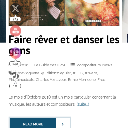
323
Faire rêver et danser les
gens
140
Oct 6, 2018
Le Guide des BPM
compositeurs
,
News
@davidguetta
,
@EditionsSeguier
,
#FDG
,
#iwam
,
#librairieideale
,
Charles Aznavour
,
Ennio Morricone
,
Fred
10
Rister
Le mois d’Octobre 2018 est un mois particulier concernant la
musique, les auteurs et compositeurs.
(suite…)
READ MORE