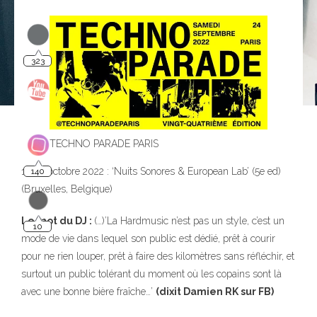
323
TECHNO PARADE PARIS
140
12-16 octobre 2022 : ‘Nuits Sonores & European Lab’ (5e ed)
(Bruxelles, Belgique)
10
Le mot du DJ :
(…)’La Hardmusic n’est pas un style, c’est un
mode de vie dans lequel son public est dédié, prêt à courir
pour ne rien louper, prêt à faire des kilomètres sans réfléchir, et
surtout un public tolérant du moment où les copains sont là
avec une bonne bière fraîche…’
(dixit Damien RK sur FB)