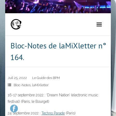
Skip
to
content
Bloc-Notes de laMiXletter n°
164.
Juil 25, 2022
Le Guide des BPM
Bloc-Notes
,
laMiXletter
16-17 septembre 2022 : ‘Dream Nation’ (electronic music
festival) (Paris, le Bourget)
24 septembre 2022 :
Techno Parade
(Paris)