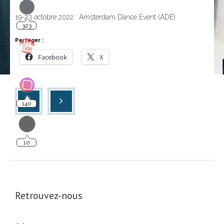
19-23 octobre 2022 : Amsterdam Dance Event (ADE)
323
Partager :
Facebook
X
140
10
Retrouvez-nous