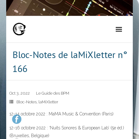
Skip
to
content
Bloc-Notes de laMiXletter n°
166
Oct 3, 2022
Le Guide des BPM
Bloc-Notes
,
laMiXletter
12-14 octobre 2022 : MaMA Music & Convention (Paris)
12-16 octobre 2022 : ‘Nuits Sonores & European Lab’ (5e éd.)
(Bruxelles, Belgique)