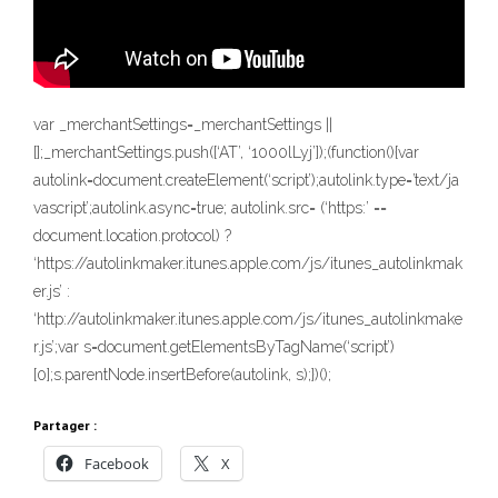
var _merchantSettings=_merchantSettings ||
[];_merchantSettings.push([‘AT’, ‘1000lLyj’]);(function(){var
autolink=document.createElement(‘script’);autolink.type=’text/ja
vascript’;autolink.async=true; autolink.src= (‘https:’ ==
document.location.protocol) ?
‘https://autolinkmaker.itunes.apple.com/js/itunes_autolinkmak
er.js’ :
‘http://autolinkmaker.itunes.apple.com/js/itunes_autolinkmake
r.js’;var s=document.getElementsByTagName(‘script’)
[0];s.parentNode.insertBefore(autolink, s);})();
Partager :
Facebook
X