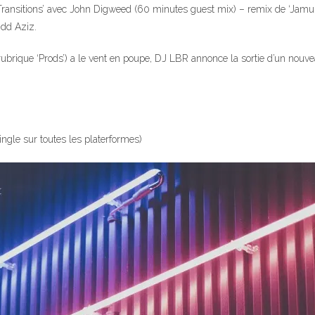
‘Transitions’ avec John Digweed (60 minutes guest mix) – remix de ‘Jam
Idd Aziz.
brique ‘Prods’) a le vent en poupe, DJ LBR annonce la sortie d’un nouveau 
ngle sur toutes les platerformes)