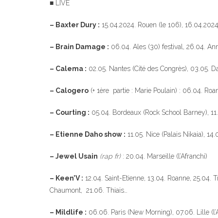
■ LIVE
– Baxter Dury :
15.04.2024. Rouen (le 106), 16.04.2024. 
– Brain Damage :
06.04. Ales (30) festival, 26.04. Ann
– Calema :
02.05. Nantes (Cité des Congrès), 03.05. Da
– Calogero
(+ 1ère partie : Marie Poulain) : 06.04. Ro
– Courting :
05.04. Bordeaux (Rock School Barney), 1
– Etienne Daho show :
11.05. Nice (Palais Nikaia), 14
– Jewel Usain
(rap fr)
: 20.04. Marseille (l’Afranchi)
– Keen’V :
12.04. Saint-Etienne, 13.04. Roanne, 25.04. T
Chaumont, 21.06. Thiais…
– Mildlife :
06.06. Paris (New Morning), 07.06. Lille (l’