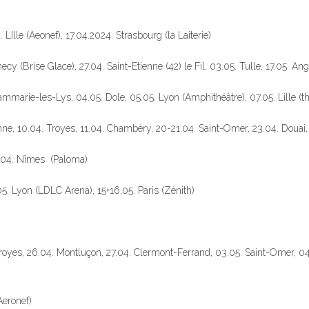
LIlle (Aeonef), 17.04.2024. Strasbourg (la Laiterie)
ecy (Brise Glace), 27.04. Saint-Etienne (42) le Fil, 03.05. Tulle, 17.05. An
mmarie-les-Lys, 04.05. Dole, 05.05. Lyon (Amphithéâtre), 07.05. Lille (th
anne, 10.04. Troyes, 11.04. Chambéry, 20-21.04. Saint-Omer, 23.04. Douai,
1.04. Nîmes (Paloma)
.05. Lyon (LDLC Arena), 15+16.05. Paris (Zénith)
royes, 26.04. Montluçon, 27.04. Clermont-Ferrand, 03.05. Saint-Omer, 04.05
Aeronef)