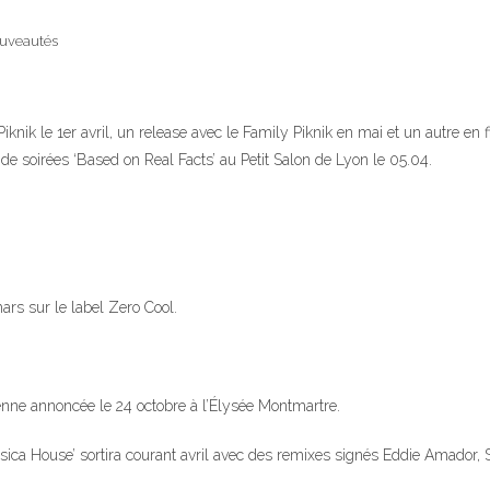
uveautés
knik le 1er avril, un release avec le Family Piknik en mai et un autre en
e soirées ‘Based on Real Facts’ au Petit Salon de Lyon le 05.04.
ars sur le label Zero Cool.
enne annoncée le 24 octobre à l’Élysée Montmartre.
a House’ sortira courant avril avec des remixes signés Eddie Amador, St