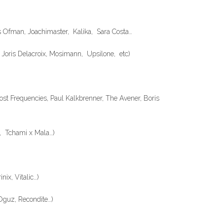
is Ofman, Joachimaster, Kalika, Sara Costa…
l, Joris Delacroix, Mosimann, Upsilone, etc)
ost Frequencies, Paul Kalkbrenner, The Avener, Boris
ra, Tchami x Mala…)
ix, Vitalic…)
 Oguz, Recondite…)