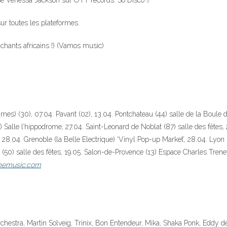
use Venessa Jackson sur OTT records. So Disco !!
ur toutes les plateformes.
chants africains !) (Vamos music)
imes) (30), 07.04. Pavant (02), 13.04. Pontchateau (44) salle de la Boule
Salle l’hippodrome, 27.04. Saint-Leonard de Noblat (87) salle des fêtes, 2
r, 28.04. Grenoble (la Belle Electrique) ‘Vinyl Pop-up Market’, 28.04. Lyo
(50) salle des fêtes, 19.05. Salon-de-Provence (13) Espace Charles Trenet
imemusic.com
chestra, Martin Solveig, Trinix, Bon Entendeur, Mika, Shaka Ponk, Eddy de