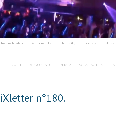
tés des labels >
l’Actu des DJ >
DJatmix (fr) >
Prods >
Indics >
ACCUEIL
À PROPOS DE
BPM
NOUVEAUTE
LA
iXletter n°180.