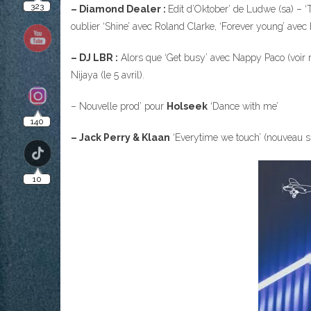
– Diamond Dealer :
Edit d’Oktober’ de Ludwe (sa) – 
oublier ‘Shine’ avec Roland Clarke, ‘Forever young’ avec 
– DJ LBR :
Alors que ‘Get busy’ avec Nappy Paco (voir ru
Nijaya (le 5 avril).
– Nouvelle prod’ pour
Holseek
‘Dance with me’
– Jack Perry & Klaan
‘Everytime we touch’ (nouveau si