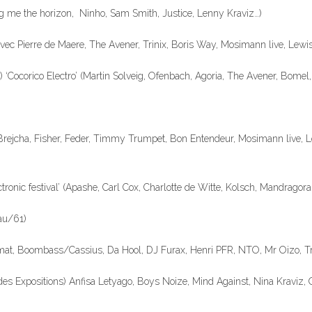
ring me the horizon, Ninho, Sam Smith, Justice, Lenny Kraviz…)
 avec Pierre de Maere, The Avener, Trinix, Boris Way, Mosimann live, Lew
45) ‘Cocorico Electro’ (Martin Solveig, Ofenbach, Agoria, The Avener, Bome
 Brejcha, Fisher, Feder, Timmy Trumpet, Bon Entendeur, Mosimann live, L
ectronic festival’ (Apashe, Carl Cox, Charlotte de Witte, Kolsch, Mandrago
eau/61)
ermat, Boombass/Cassius, Da Hool, DJ Furax, Henri PFR, NTO, Mr Oizo, Trin
c des Expositions) Anfisa Letyago, Boys Noize, Mind Against, Nina Kraviz,