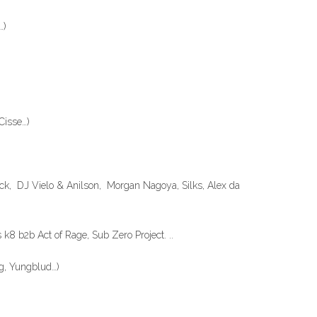
…)
Cisse…)
rick, DJ Vielo & Anilson, Morgan Nagoya, Silks, Alex da
k8 b2b Act of Rage, Sub Zero Project. ..
ng, Yungblud…)