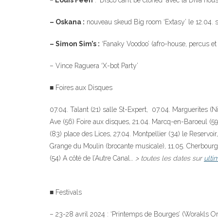
–
Louis Feen
: ‘Disco can’t be cloned’ avec la Diva ho
– Oskana :
nouveau skeud Big room ‘Extasy’ le 12.04. s
– Simon Sim’s :
‘Fanaky Voodoo’ (afro-house, percus et 
– Vince Raguera ‘X-bot Party’
■ Foires aux Disques
07.04. Talant (21) salle St-Expert, 07.04. Marguerites (N
Ave (56) Foire aux disques, 21.04. Marcq-en-Baroeul (59) 
(83) place des Lices, 27.04. Montpellier (34) le Reservoi
Grange du Moulin (brocante musicale), 11.05. Cherbourg 
(54) A côté de l’Autre Canal…
> toutes les dates sur
ult
■ Festivals
– 23-28 avril 2024 : ‘Printemps de Bourges’ (Worakls Or