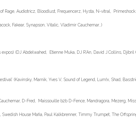
of Rage, Audiotricz, Bloodlust, Frequencerz, Hysta, N-vitral, Primeshock
Peacock, Fakear, Synapson, Vitalic, Vladimir Cauchemar…)
s expos) (DJ Abdelwahed, Etienne Muka, DJ R’An, David J.Collins, Djibril 
Festival’ (Kavinsky, Marnik, Yves V, Sound of Legend, Lum!x, Shad, Basst
mir Cauchemar, D-Fred, Maissouille b2b D-Fence, Mandragora, Mezerg, Miss 
ris, Swedish House Mafia, Paul Kalkbrenner, Timmy Trumpet, The Offspri