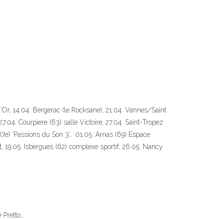
 d’Or, 14.04. Bergerac (le Rocksane), 21.04. Vannes/Saint
7.04. Courpiere (63) salle Victoire, 27.04. Saint-Tropez
n (7e) ‘Passions du Son 3’, 01.05. Arnas (69) Espace
, 19.05. Isbergues (62) complexe sportif, 26.05. Nancy
 Pretto…