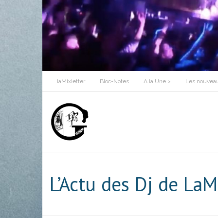
Skip
to
content
laMixletter
Bloc-Notes
A la Une >
Les nouveau
L’Actu des Dj de LaM