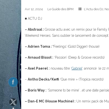
Avr 12, 2024
Le Guide des BPM
L'Actu des DJ
,
No
■ ACTU DJ
– Abstraal :
Grosse actu avec un remix pour le Family Pi
323
Weekend Heroes. Sans oublier le lancement de concept d
– Adrien Toma : ‘
Feelings’ (Gold Digger) (house)
– Arnaud Bissot :
‘Passion’ (Deep & Groove records)
– Axel Paerel :
nouveau titre ‘
Gabriel
‘ annoncé le 22 m
140
–
Antho Decks/Keffi
‘Que mire » (Tropica records)
– Boris Way :
‘Someone to be mine’ …et une date parisi
10
– Dan-E MC (House Machine) :
Un remix pack de Music