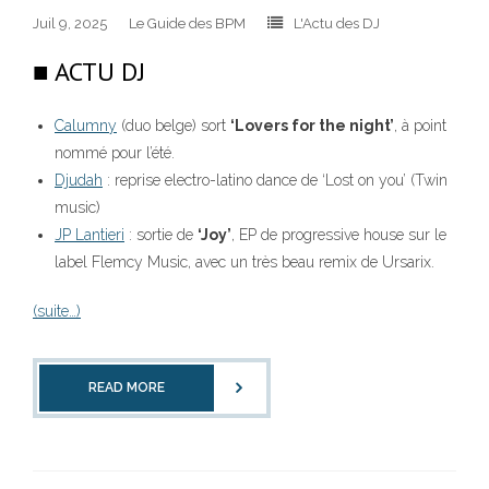
Juil 9, 2025
Le Guide des BPM
L'Actu des DJ
■ ACTU DJ
Calumny
(duo belge) sort
‘Lovers for the night’
, à point
nommé pour l’été.
Djudah
: reprise electro-latino dance de ‘Lost on you’ (Twin
music)
JP Lantieri
: sortie de
‘Joy’
, EP de progressive house sur le
label Flemcy Music, avec un très beau remix de Ursarix.
(suite…)
READ MORE