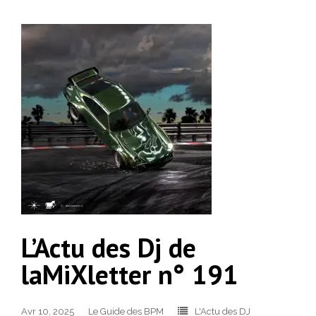
L’Actu des Dj de
laMiXletter n° 191
Avr 10, 2025
Le Guide des BPM
L'Actu des DJ