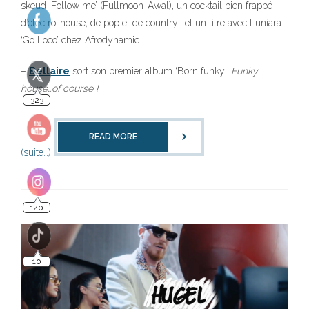
skeud ‘Follow me’ (Fullmoon-Awal), un cocktail bien frappé
d’électro-house, de pop et de country… et un titre avec Luniara
‘Go Loco’ chez Afrodynamic.
–
Bellaire
sort son premier album ‘Born funky’.
Funky
house…of course !
READ MORE
(suite…)