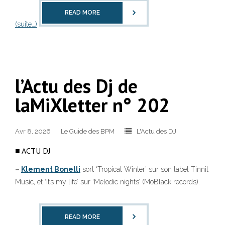
READ MORE
(suite…)
l’Actu des Dj de
laMiXletter n° 202
Avr 8, 2026
Le Guide des BPM
L'Actu des DJ
■ ACTU DJ
–
Klement Bonelli
sort ‘Tropical Winter’ sur son label Tinnit
Music, et ‘It’s my life’ sur ‘Melodic nights’ (MoBlack records).
READ MORE