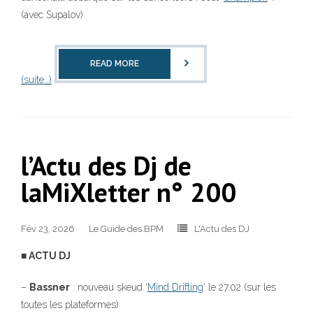
(avec Supalov)
READ MORE
(suite…)
l’Actu des Dj de
laMiXletter n° 200
Fév 23, 2026
Le Guide des BPM
L'Actu des DJ
■ ACTU DJ
–
Bassner
: nouveau skeud ‘
Mind Drifting
‘ le 27.02 (sur les
toutes les plateformes)