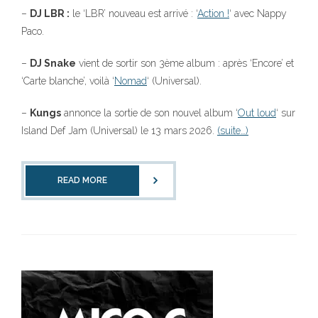
–
DJ LBR :
le ‘LBR’ nouveau est arrivé : ‘
Action !
‘ avec Nappy
Paco.
–
DJ Snake
vient de sortir son 3ème album : après ‘Encore’ et
‘Carte blanche’, voilà ‘
Nomad
‘ (Universal).
–
Kungs
annonce la sortie de son nouvel album ‘
Out loud
‘ sur
Island Def Jam (Universal) le 13 mars 2026.
(suite…)
READ MORE