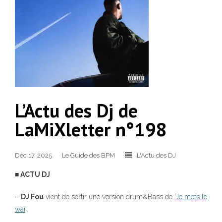
L’Actu des Dj de
LaMiXletter n°198
Déc 17, 2025
Le Guide des BPM
L'Actu des DJ
■ ACTU DJ
–
DJ Fou
vient de sortir une version drum&Bass de ‘
Je mets le
waï
‘.