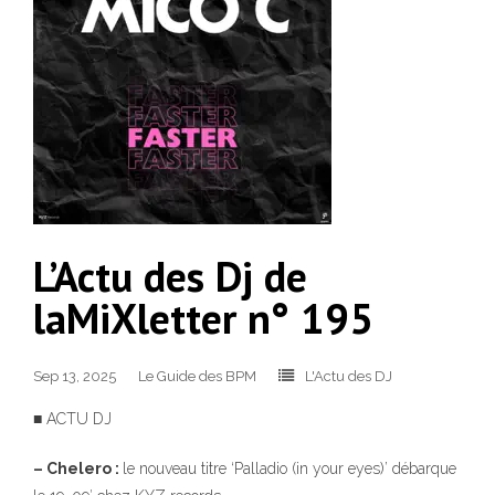
L’Actu des Dj de
laMiXletter n° 195
Sep 13, 2025
Le Guide des BPM
L'Actu des DJ
■ ACTU DJ
– Chelero :
le nouveau titre ‘Palladio (in your eyes)’ débarque