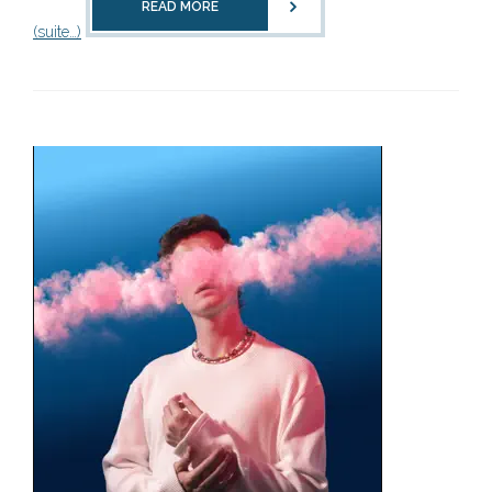
READ MORE
(suite…)