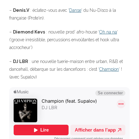
–
Denis.V
: éclatez-vous avec ‘
Danse
‘ du Nu-Disco à la
française (Prote’in).
–
Diemond Kevs
: nouvelle prod’ afro-house ‘
Oh na na
‘
(‘groove irrésistible, percussions envoûtantes et hook ultra
accrocheur’)
–
DJ LBR
: une nouvelle tuerie-maison entre urban, R&B et
dancehall, débarque sur les dancefloors : c’est ‘
Champion
‘ !
(avec Supalov)