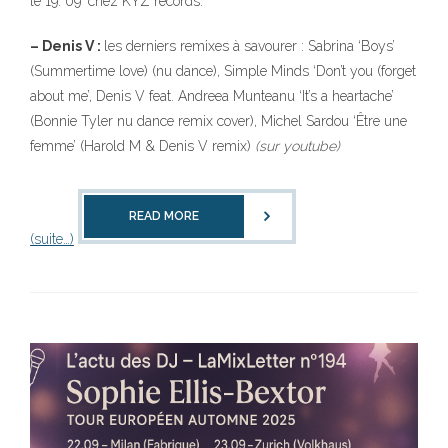
le 19. 09′ chez KYZ records.
– Denis V :
les derniers remixes à savourer : Sabrina ‘Boys’
(Summertime love) (nu dance), Simple Minds ‘Don’t you (forget
about me’, Denis V feat. Andreea Munteanu ‘It’s a heartache’
(Bonnie Tyler nu dance remix cover), Michel Sardou ‘Être une
femme’ (Harold M & Denis V remix)
(sur youtube)
READ MORE
(suite…)