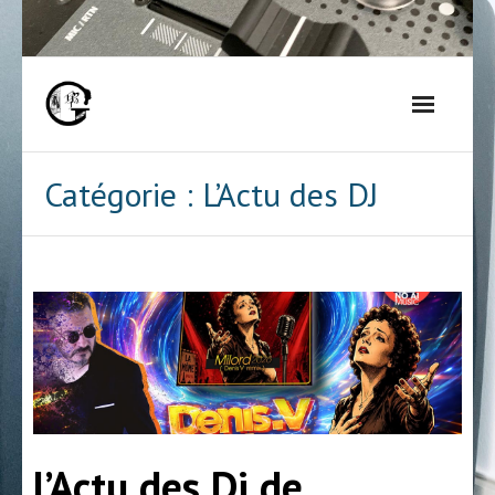
Skip
to
content
Catégorie :
L’Actu des DJ
l’Actu des Dj de