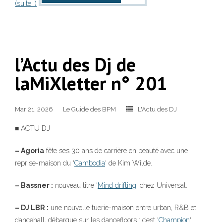
(suite…)
l’Actu des Dj de
laMiXletter n° 201
Mar 21, 2026
Le Guide des BPM
L'Actu des DJ
■ ACTU DJ
– Agoria
fête ses 30 ans de carrière en beauté avec une
reprise-maison du ‘
Cambodia
‘ de Kim Wilde.
– Bassner :
nouveau titre ‘
Mind drifting
‘ chez Universal.
– DJ LBR :
une nouvelle tuerie-maison entre urban, R&B et
dancehall, débarque sur les dancefloors : c’est ‘
Champion
‘ !