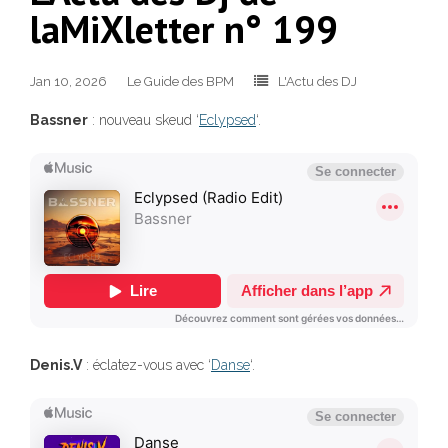
laMiXletter n° 199
Jan 10, 2026
Le Guide des BPM
L'Actu des DJ
Bassner
: nouveau skeud ‘
Eclypsed
‘.
Denis.V
: éclatez-vous avec ‘
Danse
‘.