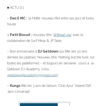
■ ACTU DJ
–
Dan E MC :
‘la Notte’ nouveau titre entre sax jazz et funky
house.
– Petit Biscuit :
nouveau titre ‘
Without you
‘ avec la
collaboration de Surf Mesa & JP Saxe.
– Bon anniversaire à
DJ Getdown
qui fête ses 30 ans
derrière les platines. Nouveau titre ‘Nothing but the funk’ sur
toutes les plateformes – et toujours en semaine : cours à la
Getdown DJ Academy
(infos :
getdowndjacademy@gmail.com
)
–
Kungs
fête les 3 ans de l’album ‘Club Azur’ (Island Def
Jam-Universal)