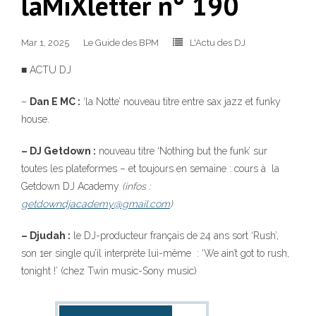
laMiXletter n° 190
Mar 1, 2025
Le Guide des BPM
L'Actu des DJ
■ ACTU DJ
–
Dan E MC :
‘la Notte’ nouveau titre entre sax jazz et funky
house.
– DJ Getdown :
nouveau titre ‘Nothing but the funk’ sur
toutes les plateformes – et toujours en semaine : cours à la
Getdown DJ Academy
(infos :
getdowndjacademy@gmail.com
)
– Djudah :
le DJ-producteur français de 24 ans sort ‘Rush’,
son 1er single qu’il interprète lui-même : ‘We ain’t got to rush,
tonight !’ (chez Twin music-Sony music)