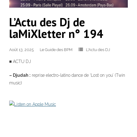
L’Actu des Dj de
laMiXletter n° 194
Août 13, 2025
Le Guide des BPM
L'Actu des DJ
■ ACTU DJ
– Djudah :
reprise electro-latino dance de ‘Lost on you’ (Twin
music)