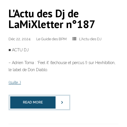
L’Actu des Dj de
LaMiXletter n°187
Déc 22, 2024
Le Guide des BPM
L'Actu des DJ
■ ACTU DJ
– Adrien Toma : ‘Feel it’ (techouse et percus !) sur Hexhibition,
le label de Don Diablo.
(suite…)
READ MORE