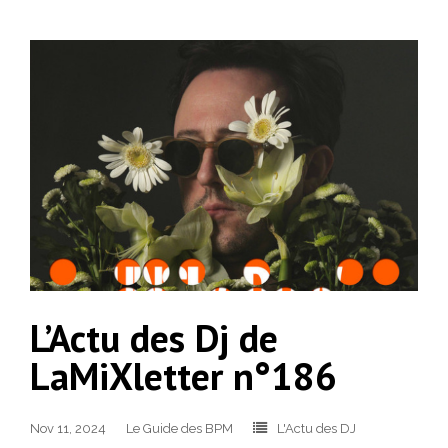
L’Actu des Dj de
LaMiXletter n°186
Nov 11, 2024
Le Guide des BPM
L'Actu des DJ