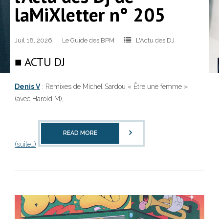
laMiXletter n° 205
Juil 18, 2026
Le Guide des BPM
L'Actu des DJ
■ ACTU DJ
Denis V
: Remixes de Michel Sardou « Être une femme »
323
(avec Harold M),
READ MORE
(suite…)
140
10