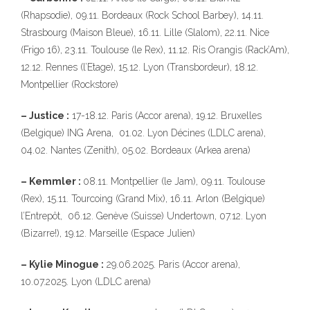
(Rhapsodie), 09.11. Bordeaux (Rock School Barbey), 14.11.
Strasbourg (Maison Bleue), 16.11. Lille (Slalom), 22.11. Nice
(Frigo 16), 23.11. Toulouse (le Rex), 11.12. Ris Orangis (Rack’Am),
12.12. Rennes (l’Etage), 15.12. Lyon (Transbordeur), 18.12.
Montpellier (Rockstore)
– Justice :
17-18.12. Paris (Accor arena), 19.12. Bruxelles
(Belgique) ING Arena, 01.02. Lyon Décines (LDLC arena),
04.02. Nantes (Zenith), 05.02. Bordeaux (Arkea arena)
– Kemmler :
08.11. Montpellier (le Jam), 09.11. Toulouse
(Rex), 15.11. Tourcoing (Grand Mix), 16.11. Arlon (Belgique)
l’Entrepôt, 06.12. Genève (Suisse) Undertown, 07.12. Lyon
(Bizarre!), 19.12. Marseille (Espace Julien)
– Kylie Minogue :
29.06.2025. Paris (Accor arena),
10.07.2025. Lyon (LDLC arena)