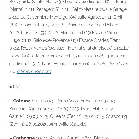
Bellegarde-Sainte-Marie (31) bourse aux disques, 17.11. Tours
(Name), 17.11. Renage (38), 17.11. Saint-Nazaire (34) le Garage,
23.11. La Guyonniere Montaigu (85) salle Agape, 24.11. Creil
(60) Espace culturel, 24.11. St-Brieuc (22) salle de Robien,
01.12. Linselles (59), 01.12. Montbéliard (25) Espace Victor
Hugo, 01.12. Salon-de-Provence (13) Espace Charles Trent,
07.12. Reze/Nantes ’15e salon international du disque’, 14.12.Le
Havre (76) salle du grenier à sel, 15.12. Rouen (76) ’40e salon
du disque’, 15.12. Paris (Espace Charenton)…
> toutes les dates
sur
ultimemusic.com
■ LIVE
– Calema :
10.01.2025. Paris (Accor Arena), 02.03.2025.
Bordeaux (Arkea Arena), 08.03.2025. Lyon (Halle Tony
Garnier), 09.03.2025. Orleans (Zenith), 25.01.2025. Strasbourg
(Zenith), 26.01.2025. Amneville (Galaxie)
– Carbonne :
02.11. Arles (le Cargo), 08.11. Biarritz