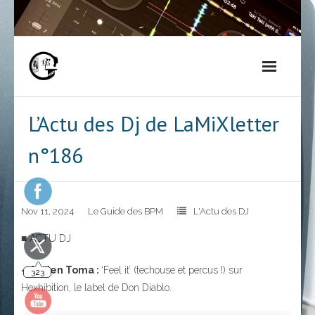
Skip
to
content
L’Actu des Dj de LaMiXletter
n°186
Nov 11, 2024
Le Guide des BPM
L'Actu des DJ
■ ACTU DJ
– Adrien Toma :
‘Feel it’ (techouse et percus !) sur
323
Hexhibition, le label de Don Diablo.