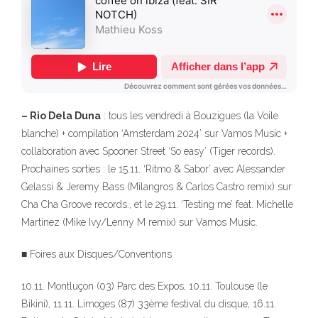
– Rio Dela Duna
: tous les vendredi à Bouzigues (la Voile
blanche) + compilation ‘Amsterdam 2024’ sur Vamos Music +
collaboration avec Spooner Street ‘So easy’ (Tiger records).
Prochaines sorties : le 15.11. ‘Ritmo & Sabor’ avec Alessander
Gelassi & Jeremy Bass (Milangros & Carlos Castro remix) sur
Cha Cha Groove records., et le 29.11. ‘Testing me’ feat. Michelle
Martinez (Mike Ivy/Lenny M remix) sur Vamos Music.
■ Foires aux Disques/Conventions
10.11. Montluçon (03) Parc des Expos, 10.11. Toulouse (le
Bikini), 11.11. Limoges (87) 33ème festival du disque, 16.11.