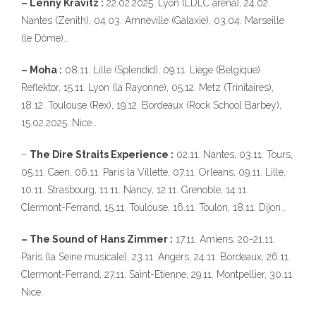
– Lenny Kravitz :
22.02.2025. Lyon (LDLC arena), 24.02.
Nantes (Zenith), 04.03. Amneville (Galaxie), 03.04. Marseille
(le Dôme)…
– Moha :
08.11. Lille (Splendid), 09.11. Liège (Belgique)
Reflektor, 15.11. Lyon (la Rayonne), 05.12. Metz (Trinitaires),
18.12. Toulouse (Rex), 19.12. Bordeaux (Rock School Barbey),
15.02.2025. Nice…
–
The Dire Straits Experience :
02.11. Nantes, 03.11. Tours,
05.11. Caen, 06.11. Paris la Villette, 07.11. Orleans, 09.11. Lille,
10.11. Strasbourg, 11.11. Nancy, 12.11. Grenoble, 14.11.
Clermont-Ferrand, 15.11. Toulouse, 16.11. Toulon, 18.11. Dijon…
– The Sound of Hans Zimmer :
17.11. Amiens, 20-21.11.
Paris (la Seine musicale), 23.11. Angers, 24.11. Bordeaux, 26.11.
Clermont-Ferrand, 27.11. Saint-Etienne, 29.11. Montpellier, 30.11.
Nice.