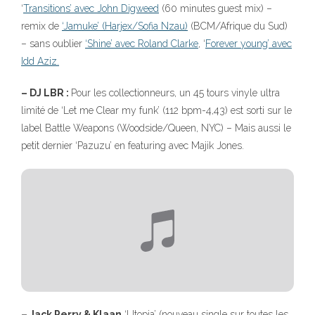
‘
Transitions’ avec John Digweed
(60 minutes guest mix) –
remix de
‘Jamuke’ (Harjex/Sofia Nzau)
(BCM/Afrique du Sud)
– sans oublier
‘Shine’ avec Roland Clarke
, ‘
Forever young’ avec
Idd Aziz.
– DJ LBR :
Pour les collectionneurs, un 45 tours vinyle ultra
limité de ‘Let me Clear my funk’ (112 bpm-4,43) est sorti sur le
label Battle Weapons (Woodside/Queen, NYC) – Mais aussi le
petit dernier ‘Pazuzu’ en featuring avec Majik Jones.
– Jack Perry & Klaan
‘Utopia’ (nouveau single sur toutes les