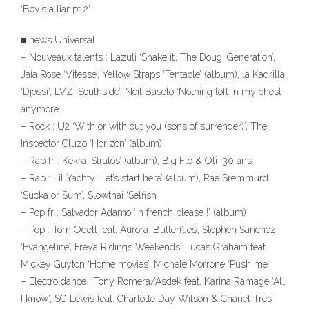
‘Boy’s a liar pt 2’
■ news Universal
– Nouveaux talents : Lazuli ‘Shake it’, The Doug ‘Generation’,
Jaia Rose ‘Vitesse’, Yellow Straps ‘Tentacle’ (album), la Kadrilla
‘Djossi’, LVZ ‘Southside’, Neil Baselo ‘Nothing loft in my chest
anymore
– Rock : U2 ‘With or with out you (sons of surrender)’, The
Inspector Cluzo ‘Horizon’ (album)
– Rap fr : Kekra ‘Stratos’ (album), Big Flo & Oli ’30 ans’
– Rap : Lil Yachty ‘Let’s start here’ (album), Rae Sremmurd
‘Sucka or Sum’, Slowthai ‘Selfish’
– Pop fr : Salvador Adamo ‘In french please !’ (album)
– Pop : Tom Odell feat. Aurora ‘Butterflies’, Stephen Sanchez
‘Evangeline’, Freya Ridings Weekends, Lucas Graham feat.
Mickey Guyton ‘Home movies’, Michele Morrone ‘Push me’
– Electro dance : Tony Romera/Asdek feat. Karina Ramage ‘All
I know’, SG Lewis feat. Charlotte Day Wilson & Chanel Tres