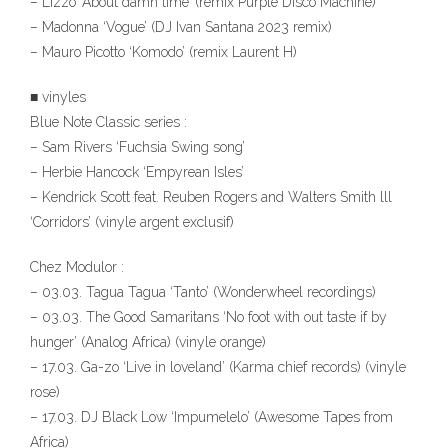
– Lizzo ‘About damn time’ (remix Purple Disco Machine)
– Madonna ‘Vogue’ (DJ Ivan Santana 2023 remix)
– Mauro Picotto ‘Komodo’ (remix Laurent H)
■ vinyles
Blue Note Classic series :
– Sam Rivers ‘Fuchsia Swing song’
– Herbie Hancock ‘Empyrean Isles’
– Kendrick Scott feat. Reuben Rogers and Walters Smith lll
‘Corridors’ (vinyle argent exclusif)
Chez Modulor :
– 03.03. Tagua Tagua ‘Tanto’ (Wonderwheel recordings)
– 03.03. The Good Samaritans ‘No foot with out taste if by
hunger’ (Analog Africa) (vinyle orange)
– 17.03. Ga-zo ‘Live in loveland’ (Karma chief records) (vinyle
rose)
– 17.03. DJ Black Low ‘Impumelelo’ (Awesome Tapes from
Africa)