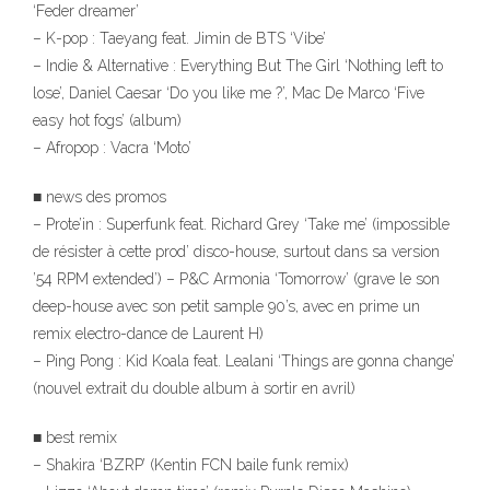
‘Feder dreamer’
– K-pop : Taeyang feat. Jimin de BTS ‘Vibe’
– Indie & Alternative : Everything But The Girl ‘Nothing left to
lose’, Daniel Caesar ‘Do you like me ?’, Mac De Marco ‘Five
easy hot fogs’ (album)
– Afropop : Vacra ‘Moto’
■ news des promos
– Prote’in : Superfunk feat. Richard Grey ‘Take me’ (impossible
de résister à cette prod’ disco-house, surtout dans sa version
’54 RPM extended’) – P&C Armonia ‘Tomorrow’ (grave le son
deep-house avec son petit sample 90’s, avec en prime un
remix electro-dance de Laurent H)
– Ping Pong : Kid Koala feat. Lealani ‘Things are gonna change’
(nouvel extrait du double album à sortir en avril)
■ best remix
– Shakira ‘BZRP’ (Kentin FCN baile funk remix)