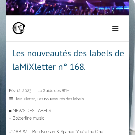
Skip
to
content
Les nouveautés des labels de
laMiXletter n° 168.
Fév 12, 2023
Le Guide des BPM
laMiXletter
,
Les nouveautés des labels
■ NEWS DES LABELS.
– Bolderline music :
#128BPM – Ben Neeson & Spaneo ‘You’re the One’