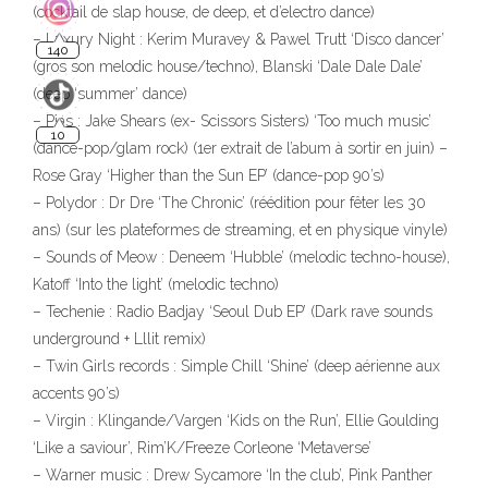
(cocktail de slap house, de deep, et d’electro dance)
– Luxury Night : Kerim Muravey & Pawel Trutt ‘Disco dancer’
10
(gros son melodic house/techno), Blanski ‘Dale Dale Dale’
(deep ‘summer’ dance)
– Pias : Jake Shears (ex- Scissors Sisters) ‘Too much music’
(dance-pop/glam rock) (1er extrait de l’abum à sortir en juin) –
Rose Gray ‘Higher than the Sun EP’ (dance-pop 90’s)
– Polydor : Dr Dre ‘The Chronic’ (réédition pour fêter les 30
ans) (sur les plateformes de streaming, et en physique vinyle)
– Sounds of Meow : Deneem ‘Hubble’ (melodic techno-house),
Katoff ‘Into the light’ (melodic techno)
– Techenie : Radio Badjay ‘Seoul Dub EP’ (Dark rave sounds
underground + Lllit remix)
– Twin Girls records : Simple Chill ‘Shine’ (deep aérienne aux
accents 90’s)
– Virgin : Klingande/Vargen ‘Kids on the Run’, Ellie Goulding
‘Like a saviour’, Rim’K/Freeze Corleone ‘Metaverse’
– Warner music : Drew Sycamore ‘In the club’, Pink Panther