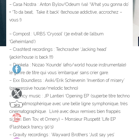
– Casa Nostra : Anton Bylov/Odeum (va) ‘What you gonna do’
+ ‘To da beat, Take it back’ (techouse addictive, accrochez –
vous !)
– Compost : URBS ‘Cryosol’ (3e extrait de l’album
‘Geheimland’)
– Crashtest recordings : Techcrasher ‘Jacking head’
(jackin’house is back !!!)
– Donkela : Nozao ‘Kounde’ (afro/world house instrumentale)
le genre de titre qui vous ’embarque’ sans crier gare.
323
– Exx Boundless : Axiki/Erik Schievenin ‘Invention of misery’
(progressive house/melodic techno)
– Flemcy music : JP Lantieri ‘Opening EP’ (superbe titre techno
trancy atmosphérique avec une belle ligne symphonique, très
cinématographique. Livré avec deux remixes bien frappés
signés Ben Tov, et Ornery) – Monsieur Pluspetit ‘Life EP’
(Flashback trancy 90’s)
140
– Gravity recordings : Wayward Brothers ‘Just say yes’