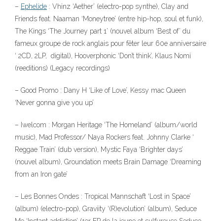
–
Ephelide
: Vhinz ‘Aether’ (electro-pop synthe), Clay and
Friends feat. Naaman ‘Moneytree’ (entre hip-hop, soul et funk),
The Kings ‘The Journey part 1’ (nouvel album ‘Best of’ du
fameux groupe de rock anglais pour fêter leur 60e anniversaire
‘ 2CD, 2LP, digital), Hooverphonic ‘Don’t think’, Klaus Nomi
(reeditions) (Legacy recordings)
– Good Promo : Dany H ‘Like of Love’, Kessy mac Queen
‘Never gonna give you up’
– Iwelcom : Morgan Heritage ‘The Homeland’ (album/world
music), Mad Professor/ Naya Rockers feat. Johnny Clarke ‘
Reggae Train’ (dub version), Mystic Faya ‘Brighter days’
(nouvel album), Groundation meets Brain Damage ‘Dreaming
from an Iron gate’
– Les Bonnes Ondes : Tropical Mannschaft ‘Lost in Space’
(album) (electro-pop), Graviity ‘(R)evolution’ (album), Seduce