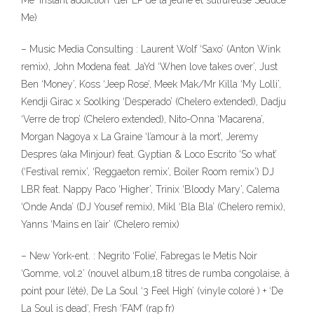
Me ‘Instant addiction’ (1er EP de la jeune et sulfureuse Seduce
Me)
– Music Media Consulting : Laurent Wolf ‘Saxo’ (Anton Wink
remix), John Modena feat. JaYd ‘When love takes over’, Just
Ben ‘Money’, Koss ‘Jeep Rose’, Meek Mak/Mr Killa ‘My Lolli’,
Kendji Girac x Soolking ‘Desperado’ (Chelero extended), Dadju
‘Verre de trop’ (Chelero extended), Nito-Onna ‘Macarena’,
Morgan Nagoya x La Graine ‘l’amour à la mort’, Jeremy
Despres (aka Minjour) feat. Gyptian & Loco Escrito ‘So what’
(‘Festival remix’, ‘Reggaeton remix’, Boiler Room remix’) DJ
LBR feat. Nappy Paco ‘Higher’, Trinix ‘Bloody Mary’, Calema
‘Onde Anda’ (DJ Yousef remix), Mikl ‘Bla Bla’ (Chelero remix),
Yanns ‘Mains en l’air’ (Chelero remix)
– New York-ent. : Negrito ‘Folie’, Fabregas le Metis Noir
‘Gomme, vol.2’ (nouvel album,18 titres de rumba congolaise, à
point pour l’été), De La Soul ‘3 Feel High’ (vinyle coloré ) + ‘De
La Soul is dead’, Fresh ‘FAM’ (rap fr)