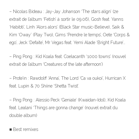
– Nicolas Bideau : Jay-Jay Johanson ‘The stars align’ (2e
extrait de l’album ‘Fetish’ à sortir le 09.06), Gosh feat. Yanns
‘Habibti’, Linh ‘Alors alors’ (Black Star music-Believe), Saik &
Kim ‘Oway’ (Play Two), Gims ‘Prendre le temps’, Oete ‘Corps &
ego’, Jeck ‘Defaite’, Mr Vegas feat. Yemi Alade ‘Bright Future’…
– Ping Pong : Kid Koala feat. Coelacanth ‘1000 towns’ (nouvel
extrait de l’album ‘Creatures of the late afternoon’)
– Prote’in : Rawdolff ‘Anna’, The Lord ‘Ca va oukoi’, Hurrican X
feat. Lupin & 70 Shiine ‘Shetta Twist’.
– Ping Pong : Alessio Peck ‘Geniale’ (Kwaidan-Idol), Kid Koala
feat. Lealani ‘Things are gonna change’ (nouvel extrait du
double album)
■ Best remixes