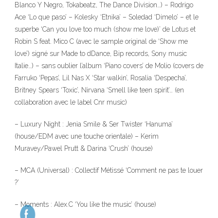
Blanco Y Negro, Tokabeatz, The Dance Division…) – Rodrigo
Ace ‘Lo que paso’ – Kolesky ‘Etnika’ – Soledad ‘Dimelo’ – et le
superbe ‘Can you love too much (show me love)’ de Lotus et
Robin S feat. Mico C (avec le sample original de ‘Show me
love’) signé sur Made to dDance, Bip records, Sony music
Italie…) – sans oublier l’album ‘Piano covers’ de Molio (covers de
Farruko ‘Pepas’, Lil Nas X ‘Star walkin’, Rosalia ‘Despecha’,
Britney Spears ‘Toxic’, Nirvana ‘Smell like teen spirit’… (en
collaboration avec le label Cnr music)
– Luxury Night : Jenia Smile & Ser Twister ‘Hanuma’
(house/EDM avec une touche orientale) – Kerim
Muravey/Pawel Prutt & Darina ‘Crush’ (house)
– MCA (Universal) : Collectif Métissé ‘Comment ne pas te louer
?’
– Moments : Alex.C ‘You like the music’ (house)