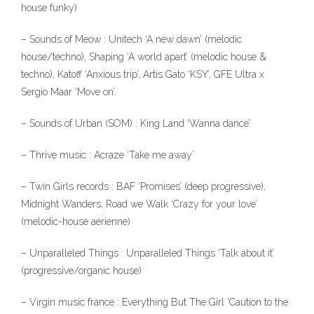
house funky)
– Sounds of Meow : Unitech ‘A new dawn’ (melodic
house/techno), Shaping ‘A world apart’ (melodic house &
techno), Katoff ‘Anxious trip’, Artis Gato ‘KSY’, GFE Ultra x
Sergio Maar ‘Move on’.
– Sounds of Urban (SOM) : King Land ‘Wanna dance’
– Thrive music : Acraze ‘Take me away’
– Twin Girls records : BAF ‘Promises’ (deep progressive),
Midnight Wanders, Road we Walk ‘Crazy for your love’
(melodic-house aérienne)
– Unparalleled Things : Unparalleled Things ‘Talk about it’
(progressive/organic house)
– Virgin music france : Everything But The Girl ‘Caution to the