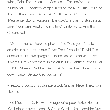
wind’, Gabri Ponte/Louis lll ‘Coca cola’, Tamino/Angele
‘Sunflower’, Klingande/Vargen ‘Kids on the Run’, Ellie Goulding
‘Higher than heaven’ (album), Rim’K/Freeze Corleone
‘Metaverse’, Blond ‘Porcelain’, Darkoo/Ayra Starr ‘Disturbing u’,
John Neumann ‘Hold on to my love’, Underworld ‘And the
Colours red’…
– Warner music : Après le phénomène ‘Miss you’, l’artiste
americain à l’allure unique Oliver Tree s’associe à David Guetta
et dévoile ‘Here we go again’ – Bebe Rexha ‘Heart wants what
it wants’, Drew Sycamore ‘In the club’, Pink Panther ‘Boy’s a liar
pt 2’, Ed Sheeran ‘Subtract’ (album), Morgan Evan ‘Life Upside
down’, Jason Derulo ‘Gad you came’.
– Yellow productions : Quinze & Bob Sinclar ‘Never knew love
like this’
– 96 Musique : DJ Blow-R ‘Mirage’ (afro-pop), Aeiko ‘Hold on’
(Chill disco-house), Lapha & Grand Garden feat. Ladybird ‘Just