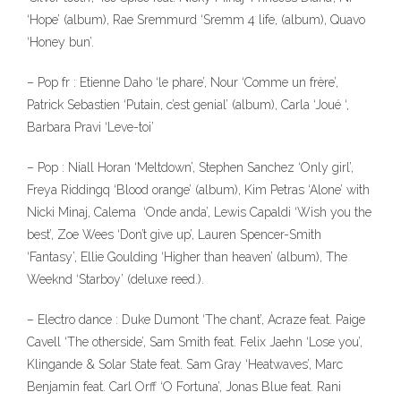
‘Hope’ (album), Rae Sremmurd ‘Sremm 4 life, (album), Quavo
‘Honey bun’.
– Pop fr : Etienne Daho ‘le phare’, Nour ‘Comme un frère’,
Patrick Sebastien ‘Putain, c’est genial’ (album), Carla ‘Joué ‘,
Barbara Pravi ‘Leve-toi’
– Pop : Niall Horan ‘Meltdown’, Stephen Sanchez ‘Only girl’,
Freya Riddingq ‘Blood orange’ (album), Kim Petras ‘Alone’ with
Nicki Minaj, Calema ‘Onde anda’, Lewis Capaldi ‘Wish you the
best’, Zoe Wees ‘Don’t give up’, Lauren Spencer-Smith
‘Fantasy’, Ellie Goulding ‘Higher than heaven’ (album), The
Weeknd ‘Starboy’ (deluxe reed.).
– Electro dance : Duke Dumont ‘The chant’, Acraze feat. Paige
Cavell ‘The otherside’, Sam Smith feat. Felix Jaehn ‘Lose you’,
Klingande & Solar State feat. Sam Gray ‘Heatwaves’, Marc
Benjamin feat. Carl Orff ‘O Fortuna’, Jonas Blue feat. Rani