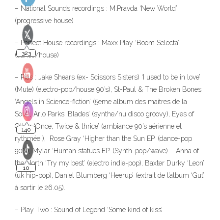
– National Sounds recordings : M.Pravda ‘New World’
(progressive house)
– Perfect House recordings : Maxx Play ‘Boom Selecta’
(dance/house)
– Pias : Jake Shears (ex- Scissors Sisters) ‘I used to be in love’
(Mute) (electro-pop/house 90’s), St-Paul & The Broken Bones
‘Angels in Science-fiction’ (5eme album des maitres de la
Soul), Arlo Parks ‘Blades’ (synthe/nu disco groovy), Eyes of
Other ‘Once, Twice & thrice’ (ambiance 90’s aérienne et
rythmée ), Rose Gray ‘Higher than the Sun EP’ (dance-pop
90’s), Mylar ‘Human statues EP’ (Synth-pop/wave) – Anna of
the North ‘Try my best’ (electro indie-pop), Baxter Durky ‘Leon’
(uk hip-pop), Daniel Blumberg ‘Heerup’ (extrait de l’album ‘Gut’
à sortir le 26.05).
– Play Two : Sound of Legend ‘Some kind of kiss’