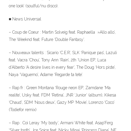
one look’ (soulful/nu disco).
■ News Universal
– Coup de Coeur : Martin Solveig feat. Raphaella »Allo allo’,
The Weeknd feat. Future ‘Double Fantasy’.
– Nouveaux talents : Sicario ‘C.E.R’, SLK ‘Panique pas’, Lazuli
feat. Vacra ‘Chou’, Tony Ann ‘Rain’, 2th ‘Union EP’, Luca
d’Alberto ‘A desire lives in every fear’, The Doug ‘Hors piste’,
Naya ‘Vaguemo’, Adame ‘Regarde ta tete’.
– Rap fr : Green Montana ‘Rouge neon EP’, Zamdane ‘Ma
realite’, Usky feat. FDM ‘Retina’, JNR ‘Junior’ (album), Kikesa
‘Chaud’, SDM ‘Nous deux’, Gazy MP ‘Movie’, Lorenzo ‘Coco’
(Todiefor remix)
– Rap : Coi Leray ‘My body’, Armani White feat. Asap’Ferg
‘Silver tooth’, Ice Spice feat. Nicky Minaj ‘Princess Diana’, NF