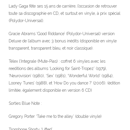
Lady Gaga fête ses 15 ans de carrière, l’occasion de retrouver
toute sa discographie en CD, et surtout en vinyle, à prix spécial
(Polydor-Universal).
Gracie Abrams ‘Good Riddance’ (Polydor-Universal) version
Deluxe de l’album avec 3 bonus inédits (disponible en vinyle
transparent, transparent bleu, et noir classique).
Télex l’Integrale (Mute-Pias) : coffret 6 vinyles avec les
reeditions des albums ‘Looking for Saint-Tropez’ (1979),
‘Neurovision’ (1980), ‘Sex’ (1981), ‘Wonderful World’ (1984),
Looney Tunes’ (1988), et ‘How Do you dance ?’ (2006). (édition
limitée, également disponible en version 6 CD)
Sorties Blue Note :
Gregory Porter ‘Take me to the alley’ (double vinyle)
Trombone Shorty ‘Lifted’