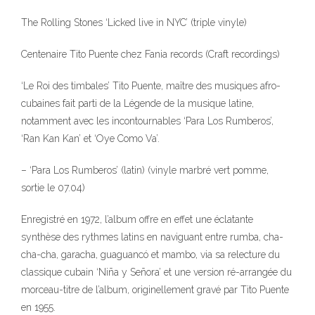
The Rolling Stones ‘Licked live in NYC’ (triple vinyle)
Centenaire Tito Puente chez Fania records (Craft recordings)
‘Le Roi des timbales’ Tito Puente, maître des musiques afro-
cubaines fait parti de la Légende de la musique latine,
notamment avec les incontournables ‘Para Los Rumberos’,
‘Ran Kan Kan’ et ‘Oye Como Va’.
– ‘Para Los Rumberos’ (latin) (vinyle marbré vert pomme,
sortie le 07.04)
Enregistré en 1972, l’album offre en effet une éclatante
synthèse des rythmes latins en naviguant entre rumba, cha-
cha-cha, garacha, guaguancó et mambo, via sa relecture du
classique cubain ‘Niña y Señora’ et une version ré-arrangée du
morceau-titre de l’album, originellement gravé par Tito Puente
en 1955.