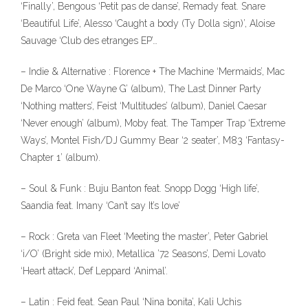
‘Finally’, Bengous ‘Petit pas de danse’, Remady feat. Snare
‘Beautiful Life’, Alesso ‘Caught a body (Ty Dolla sign)’, Aloise
Sauvage ‘Club des etranges EP’…
– Indie & Alternative : Florence + The Machine ‘Mermaids’, Mac
De Marco ‘One Wayne G’ (album), The Last Dinner Party
‘Nothing matters’, Feist ‘Multitudes’ (album), Daniel Caesar
‘Never enough’ (album), Moby feat. The Tamper Trap ‘Extreme
Ways’, Montel Fish/DJ Gummy Bear ‘2 seater’, M83 ‘Fantasy-
Chapter 1’ (album).
– Soul & Funk : Buju Banton feat. Snopp Dogg ‘High life’,
Saandia feat. Imany ‘Can’t say It’s love’
– Rock : Greta van Fleet ‘Meeting the master’, Peter Gabriel
‘i/O’ (Bright side mix), Metallica ’72 Seasons’, Demi Lovato
‘Heart attack’, Def Leppard ‘Animal’.
– Latin : Feid feat. Sean Paul ‘Nina bonita’, Kali Uchis