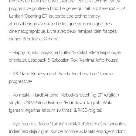
remixes de Rick Pier O’Neil, Amare, et F.E.M)(techno trancy
progressive gonflée à bloc. Le genre qui fait la difference) – JP
Lantieri ‘Opening EP’ (superbe titre techno trancy
323
atmosphérique avec une belle ligne symphonique, très
cinématographique. Livré avec deux remixes bien frappés
signés Ben Tov, et Ornery)
– Happy music : Soukaina Oufkir ‘Si c’etait elle’ (deep-house
orientale), Leadback & Sebastien Rox ‘Kanima’ (afro-house)
140
– K&P lab : Krinitsyn and Pravda ‘Hold my beer’ (house
progressive)
10
– Kompakt : Hardt Antoine ‘Nobody’s watching EP’ (digital +
vinyle), CAR/Patrice Baumel ‘Four down’ (digital), Wata
Igarashi ‘Agartha’ (album 10 titres) (LP/CD/digital)
– Kyz records : Molio ‘Tumbi’ (cocktail d’electro et de sonorités
indiennes) déjà signé sur de nombreux labels étrangers (dont