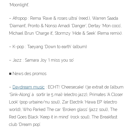
‘Moonlight’.
– Afropop : Rema ‘Rave & roses ultra’ (reed.), Warren Saada
‘Diamant’, Pronto & Nonso Amadi ‘Danger’, Dertay ‘Mon coco’,
Michael Brun ‘Charge it’, Stormzy ‘Hide & Seek’ (Rema remix).
– K-pop : Taeyang ‘Down to earth’ (album)
– Jazz : Samara Joy ‘I miss you so’
■ News des promos
–
Daydream music
: ECHT! ‘Cheesecake’ (3e extrait de l’album
‘Sink-Along’ à sortir le 5 mai) (electro jazz), Primates ‘A Closer
Look’ (pop urbaine/nu soul), Zar Electrik ‘Hawa EP’ (electro
world), Who Parked The car ‘Broken glass’ (jazz soul), The
Red Goes Black ‘Keep it in mind’ (rock soul), The Breakfast
club ‘Dream pop’.