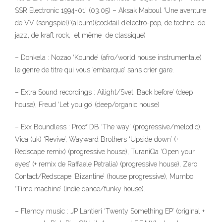
SSR Electronic 1994-01′ (03.05) – Aksak Maboul ‘Une aventure
de VV (songspiel)'(album)(cocktail d’electro-pop, de techno, de
jazz, de kraft rock, et même de classique)
– Donkela : Nozao ‘Kounde’ (afro/world house instrumentale)
le genre de titre qui vous ’embarque’ sans crier gare.
– Extra Sound recordings : Ailight/Svet ‘Back before’ (deep
house), Freud ‘Let you go’ (deep/organic house)
– Exx Boundless : Proof DB ‘The way’ (progressive/melodic),
Vica (uk) ‘Revive’, Wayward Brothers ‘Upside down’ (+
Redscape remix) (progressive house), TuraniQa ‘Open your
eyes’ (+ remix de Raffaele Petralia) (progressive house), Zero
Contact/Redscape ‘Bizantine’ (house progressive), Mumboi
‘Time machine’ (indie dance/funky house).
– Flemcy music : JP Lantieri ‘Twenty Something EP’ (original +