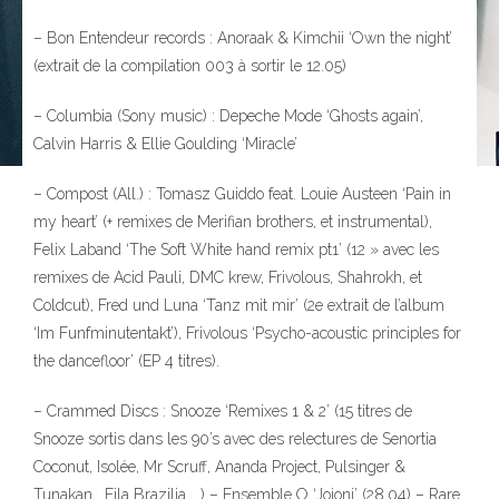
– Bon Entendeur records : Anoraak & Kimchii ‘Own the night’
(extrait de la compilation 003 à sortir le 12.05)
– Columbia (Sony music) : Depeche Mode ‘Ghosts again’,
Calvin Harris & Ellie Goulding ‘Miracle’
– Compost (All.) : Tomasz Guiddo feat. Louie Austeen ‘Pain in
my heart’ (+ remixes de Merifian brothers, et instrumental),
Felix Laband ‘The Soft White hand remix pt1’ (12 » avec les
remixes de Acid Pauli, DMC krew, Frivolous, Shahrokh, et
Coldcut), Fred und Luna ‘Tanz mit mir’ (2e extrait de l’album
‘Im Funfminutentakt’), Frivolous ‘Psycho-acoustic principles for
the dancefloor’ (EP 4 titres).
– Crammed Discs : Snooze ‘Remixes 1 & 2’ (15 titres de
Snooze sortis dans les 90’s avec des relectures de Senortia
Coconut, Isolée, Mr Scruff, Ananda Project, Pulsinger &
Tunakan, Fila Brazilia. ..) – Ensemble O ‘Jojoni’ (28.04) – Rare