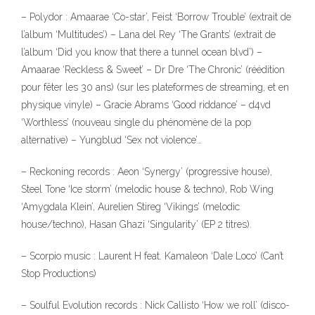
– Polydor : Amaarae ‘Co-star’, Feist ‘Borrow Trouble’ (extrait de
l’album ‘Multitudes’) – Lana del Rey ‘The Grants’ (extrait de
l’album ‘Did you know that there a tunnel ocean blvd’) –
Amaarae ‘Reckless & Sweet’ – Dr Dre ‘The Chronic’ (réédition
pour fêter les 30 ans) (sur les plateformes de streaming, et en
physique vinyle) – Gracie Abrams ‘Good riddance’ – d4vd
‘Worthless’ (nouveau single du phénomène de la pop
alternative) – Yungblud ‘Sex not violence’…
– Reckoning records : Aeon ‘Synergy’ (progressive house),
Steel Tone ‘Ice storm’ (melodic house & techno), Rob Wing
‘Amygdala Klein’, Aurelien Stireg ‘Vikings’ (melodic
house/techno), Hasan Ghazi ‘Singularity’ (EP 2 titres).
– Scorpio music : Laurent H feat. Kamaleon ‘Dale Loco’ (Can’t
Stop Productions)
– Soulful Evolution records : Nick Callisto ‘How we roll’ (disco-