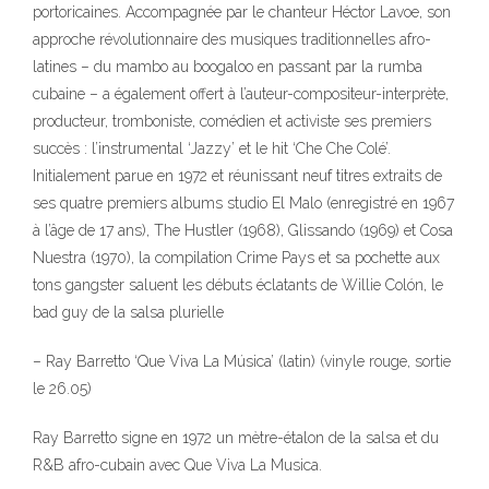
portoricaines. Accompagnée par le chanteur Héctor Lavoe, son
approche révolutionnaire des musiques traditionnelles afro-
latines – du mambo au boogaloo en passant par la rumba
cubaine – a également offert à l’auteur-compositeur-interprète,
producteur, tromboniste, comédien et activiste ses premiers
succès : l’instrumental ‘Jazzy’ et le hit ‘Che Che Colé’.
Initialement parue en 1972 et réunissant neuf titres extraits de
ses quatre premiers albums studio El Malo (enregistré en 1967
à l’âge de 17 ans), The Hustler (1968), Glissando (1969) et Cosa
Nuestra (1970), la compilation Crime Pays et sa pochette aux
tons gangster saluent les débuts éclatants de Willie Colón, le
bad guy de la salsa plurielle
– Ray Barretto ‘Que Viva La Música’ (latin) (vinyle rouge, sortie
le 26.05)
Ray Barretto signe en 1972 un mètre-étalon de la salsa et du
R&B afro-cubain avec Que Viva La Musica.