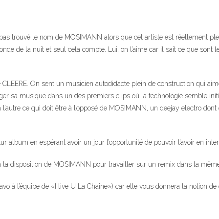
as trouvé le nom de MOSIMANN alors que cet artiste est réellement plein
 de la nuit et seul cela compte. Lui, on l’aime car il sait ce que sont l
oe CLEERE. On sent un musicien autodidacte plein de construction qui a
er sa musique dans un des premiers clips où la technologie semble initi
à l’autre ce qui doit être à l’opposé de MOSIMANN, un deejay electro dont o
 album en espérant avoir un jour l’opportunité de pouvoir l’avoir en inter
t à la disposition de MOSIMANN pour travailler sur un remix dans la mêm
avo à l’équipe de «I live U La Chaine») car elle vous donnera la notion d