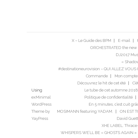
X – Le Guide des BPM
E-mail
ORCHESTRATED the new 
DJ2017 Musi
« Shadow
#destinationeurovision – QUI ALLEZ VO
Commande
Mon compte
Découvrez le hit de cet été
C’é
Using
Le tube de cet automne 2018
exMinimal
Politique de confidentialité
WordPress
En 5 minutes, c’est cuit grâ
Theme by
MOSIMANN featuring YADAM.
ON EST 
YayPress
David Guett
XHE LABEL: Thrace
WHISPERS WE’LL BE « GHOSTS AGAIN »