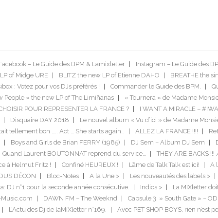
Facebook – Le Guide des BPM & Lamixletter
Instagram – Le Guide des B
LP of Midge URE
BLITZ the new LP of Etienne DAHO
BREATHE the si
box : Votez pour vos DJs préférés !
Commander le Guide des BPM.
Qu
 People » the new LP of The Limiñanas
« Tournera » de Madame Monsie
US CHOISIR POUR REPRESENTER LA FRANCE ?
I WANT A MIRACLE – #IW
Disquaire DAY 2018
Le nouvel album « Vu d’ici » de Madame Monsi
tait tellement bon ….. Act … She starts again…
ALLEZ LA FRANCE !!!!
Ret
Boys and Girls de Brian FERRY (1985)
DJ Sem – Album DJ Sem
Quand Laurent BOUTONNAT reprend du service…
THEY ARE BACKS !!! 
ce à Helmut Fritz !
Confiné HEUREUX !
L’âme de Talk Talk est ici!
A l
TOUS DÉCON
Bloc-Notes
A la Une >
Les nouveautés des labels >
a: DJ n°1 pour la seconde année consécutive.
Indics >
La MIXletter do
-Music.com
DAWN FM – The Weeknd
Capsule 3 » South Gate » – O
L’Actu des Dj de laMiXletter n°169.
Avec PET SHOP BOYS, rien n’est pe