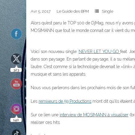
Avr 5, 2017
Le Guide des BPM
Single
Alors qu’est paru le TOP 100 de DjMag, nous n’y avons p
MOSIMANN que tout le monde connait car il vient du monde
323
Voici son nouveau single:
NEVER LET YOU GO
feat. J
dans son paysage. En parlant de paysage, il a su mélang
l’autre. C’est comme si la technologie devenait le «link» 
musique et sans les apparats.
140
Nous vous parlerons dans les prochains mois de son futur
Les
remixeurs de 59 Productions
m’ont dit qu’ils étaien
10
Sur ce lien une
interview de MOSIMANN à visualiser
(br
réaliser ces hits.