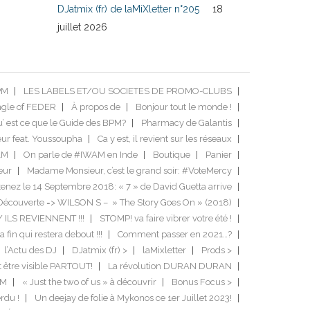
DJatmix (fr) de laMiXletter n°205
18
juillet 2026
PM
LES LABELS ET/OU SOCIETES DE PROMO-CLUBS
ngle of FEDER
À propos de
Bonjour tout le monde !
’ est ce que le Guide des BPM?
Pharmacy de Galantis
ur feat. Youssoupha
Ca y est, il revient sur les réseaux
AM
On parle de #IWAM en Inde
Boutique
Panier
eur
Madame Monsieur, c’est le grand soir: #VoteMercy
enez le 14 Septembre 2018: « 7 » de David Guetta arrive
Découverte => WILSON S – » The Story Goes On » (2018)
/ ILS REVIENNENT !!!
STOMP! va faire vibrer votre été !
a fin qui restera debout !!!
Comment passer en 2021…?
l’Actu des DJ
DJatmix (fr) >
laMixletter
Prods >
it être visible PARTOUT!
La révolution DURAN DURAN
DM
« Just the two of us » à découvrir
Bonus Focus >
rdu !
Un deejay de folie à Mykonos ce 1er Juillet 2023!