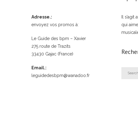
Adresse.:
Il s’agi
envoyez vos promos à:
qui aime
musical
Le Guide des bpm – Xavier
275 route de Trazits
Reche
33430 Gajac (France)
Email.:
leguidedesbpm@wanadoo.fr