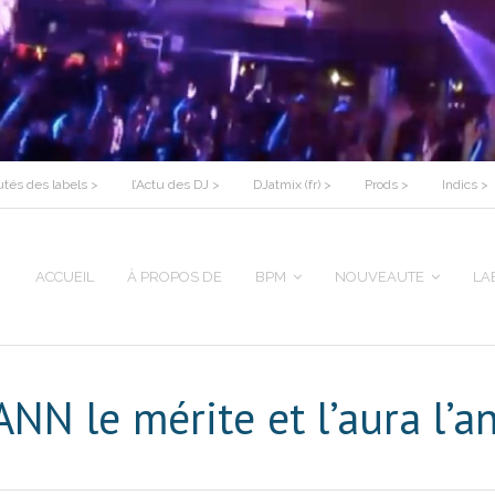
tés des labels >
l’Actu des DJ >
DJatmix (fr) >
Prods >
Indics >
ACCUEIL
À PROPOS DE
BPM
NOUVEAUTE
LA
N le mérite et l’aura l’a