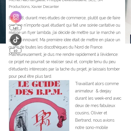
Productions
,
Xavier Decanter
En 1988, durant mes études de commerce, plutôt que de faire
comme n’importe quel étudiant qui fait une soirée caritative ou
140
réalise un flyer lambda, j’ai décidé de mettre sur le marché un
produit innovant. Ma première idée était de mettre en place un
guide de toutes les discothèques du Nord de France.
10
Malheureusement, je dus me rendre rapidement à l’évidence:
ce projet ne pourrait se réaliser seul et, compte tenu du peu
d’étudiants intéressés par la tache du projet, je laissais tomber
pour peut être plus tard.
Travaillant alors comme
animateur & deejay
durant les week-end avec
deux de mes fabuleux
cousins, Olivier et
Bertrand, nous avions
notre sono-mobile