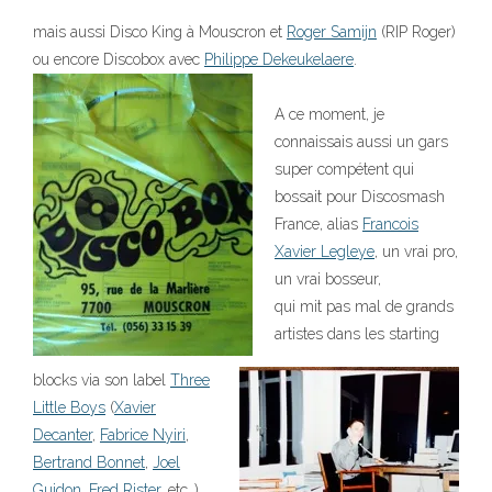
mais aussi Disco King à Mouscron et
Roger Samijn
(RIP Roger)
ou encore Discobox avec
Philippe Dekeukelaere
.
A ce moment, je
connaissais aussi un gars
super compétent qui
bossait pour Discosmash
France, alias
Francois
Xavier Legleye
, un vrai pro,
un vrai bosseur,
qui mit pas mal de grands
artistes dans les starting
blocks via son label
Three
Little Boys
(
Xavier
Decanter
,
Fabrice Nyiri
,
Bertrand Bonnet
,
Joel
Guidon
,
Fred Rister
, etc..).