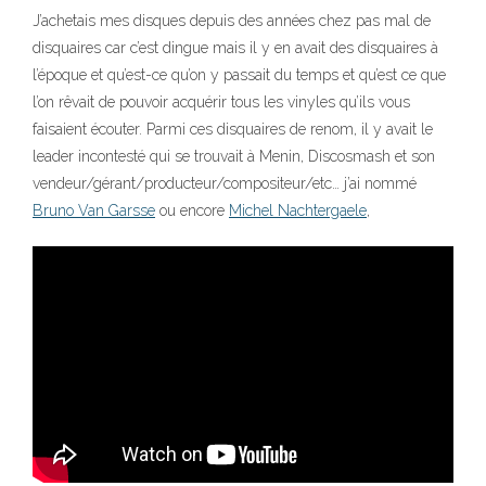
J’achetais mes disques depuis des années chez pas mal de
disquaires car c’est dingue mais il y en avait des disquaires à
l’époque et qu’est-ce qu’on y passait du temps et qu’est ce que
l’on rêvait de pouvoir acquérir tous les vinyles qu’ils vous
faisaient écouter. Parmi ces disquaires de renom, il y avait le
leader incontesté qui se trouvait à Menin, Discosmash et son
vendeur/gérant/producteur/compositeur/etc… j’ai nommé
Bruno Van Garsse
ou encore
Michel Nachtergaele
,