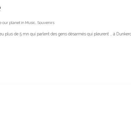
e
e our planet in Music
,
Souvenirs
eu plus de 5 mn qui parlent des gens désarmés qui pleurent … à Dunker