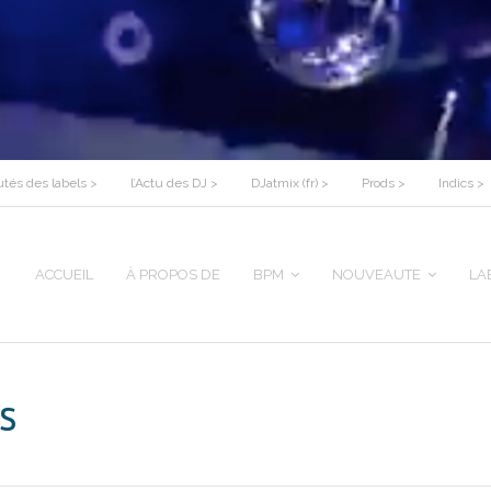
tés des labels >
l’Actu des DJ >
DJatmix (fr) >
Prods >
Indics >
ACCUEIL
À PROPOS DE
BPM
NOUVEAUTE
LA
s