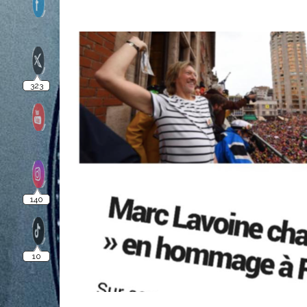
323
140
10