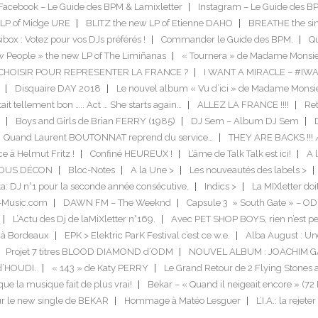
Facebook – Le Guide des BPM & Lamixletter
Instagram – Le Guide des B
LP of Midge URE
BLITZ the new LP of Etienne DAHO
BREATHE the si
box : Votez pour vos DJs préférés !
Commander le Guide des BPM.
Qu
 People » the new LP of The Limiñanas
« Tournera » de Madame Monsie
US CHOISIR POUR REPRESENTER LA FRANCE ?
I WANT A MIRACLE – #IW
Disquaire DAY 2018
Le nouvel album « Vu d’ici » de Madame Monsi
tait tellement bon ….. Act … She starts again…
ALLEZ LA FRANCE !!!!
Ret
Boys and Girls de Brian FERRY (1985)
DJ Sem – Album DJ Sem
Quand Laurent BOUTONNAT reprend du service…
THEY ARE BACKS !!! 
ce à Helmut Fritz !
Confiné HEUREUX !
L’âme de Talk Talk est ici!
A l
TOUS DÉCON
Bloc-Notes
A la Une >
Les nouveautés des labels >
a: DJ n°1 pour la seconde année consécutive.
Indics >
La MIXletter do
-Music.com
DAWN FM – The Weeknd
Capsule 3 » South Gate » – O
L’Actu des Dj de laMiXletter n°169.
Avec PET SHOP BOYS, rien n’est pe
 à Bordeaux
EPK > Elektric ParK Festival c’est ce w.e.
Alba August : Un
Projet 7 titres BLOOD DIAMOND d’ODM
NOUVEL ALBUM : JOACHIM 
 d’HOUDI.
« 143 » de Katy PERRY
Le Grand Retour de 2 Flying Stones 
que la musique fait de plus vrai!
Bekar – « Quand il neigeait encore » (72
ur le new single de BEKAR
Hommage à Matéo Lesguer
L’I.A.: la rejete