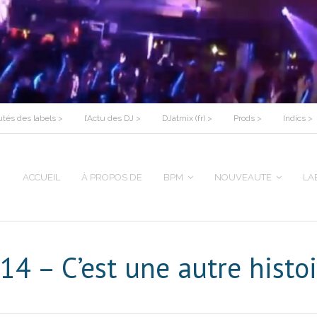
tés des labels >
l’Actu des DJ >
DJatmix (fr) >
Prods >
Indics >
ACCUEIL
À PROPOS DE
BPM
NOUVEAUTE
LA
14 – C’est une autre histo