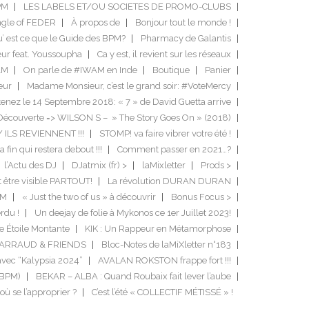
PM
LES LABELS ET/OU SOCIETES DE PROMO-CLUBS
ngle of FEDER
À propos de
Bonjour tout le monde !
’ est ce que le Guide des BPM?
Pharmacy de Galantis
ur feat. Youssoupha
Ca y est, il revient sur les réseaux
AM
On parle de #IWAM en Inde
Boutique
Panier
eur
Madame Monsieur, c’est le grand soir: #VoteMercy
enez le 14 Septembre 2018: « 7 » de David Guetta arrive
Découverte => WILSON S – » The Story Goes On » (2018)
/ ILS REVIENNENT !!!
STOMP! va faire vibrer votre été !
a fin qui restera debout !!!
Comment passer en 2021…?
l’Actu des DJ
DJatmix (fr) >
laMixletter
Prods >
it être visible PARTOUT!
La révolution DURAN DURAN
DM
« Just the two of us » à découvrir
Bonus Focus >
rdu !
Un deejay de folie à Mykonos ce 1er Juillet 2023!
e Étoile Montante
KIK : Un Rappeur en Métamorphose
GARRAUD & FRIENDS
Bloc-Notes de laMiXletter n°183
avec “Kalypsia 2024”
AVALAN ROKSTON frappe fort !!!
 BPM)
BEKAR – ALBA : Quand Roubaix fait lever l’aube
r où se l’approprier ?
C’est l’été « COLLECTIF MÉTISSÉ » !