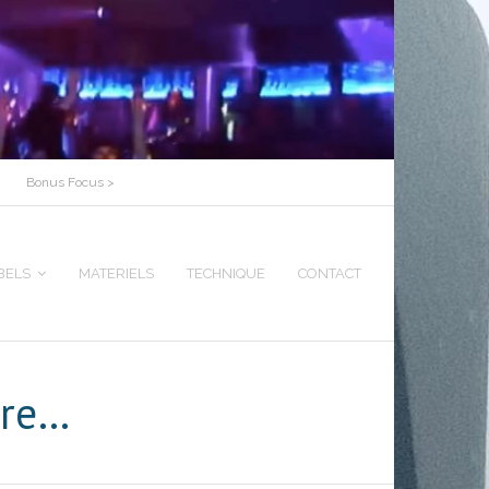
Bonus Focus >
BELS
MATERIELS
TECHNIQUE
CONTACT
ire…