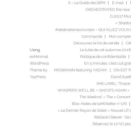
X – Le Guide des BPM
E-mail
ORCHESTRATED the new 
DJ2017 Musi
« Shadow
#destinationeurovision – QUI ALLEZ VO
Commande
Mon compte
Découvrez le hit de cet été
C’é
Using
Le tube de cet automne 2018
exMinimal
Politique de confidentialité
WordPress
En 5 minutes, c’est cuit grâ
Theme by
MOSIMANN featuring YADAM.
ON EST 
YayPress
David Guett
XHE LABEL: Thrace
WHISPERS WE’LL BE « GHOSTS AGAIN »
The Weeknd: « The » Concert
Bloc-Notes de laMiXletter n°176
« Le Dernier Rayon de Soleil » Nouvel LP
Wallace Cleaver : Ce 
Réservez le 17/07 po