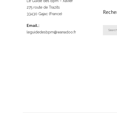
Le Guide des bpm – Xavier
275 route de Trazits
Reche
33430 Gajac (France)
Email.:
leguidedesbpm@wanadoo.fr