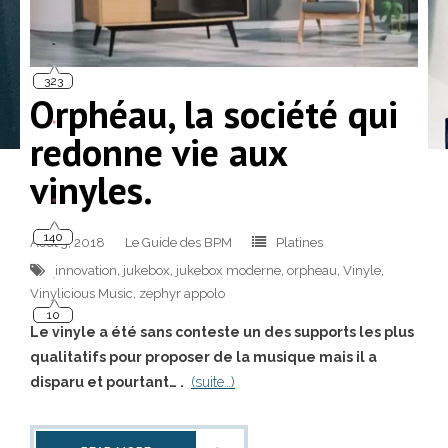
323
Orphéau, la société qui
redonne vie aux
vinyles.
140
Août 3, 2018
Le Guide des BPM
Platines
innovation
,
jukebox
,
jukebox moderne
,
orpheau
,
Vinyle
,
10
Vinylicious Music
,
zephyr appolo
Le vinyle a été sans conteste un des supports les plus
qualitatifs pour proposer de la musique mais il a
disparu et pourtant… .
(suite…)