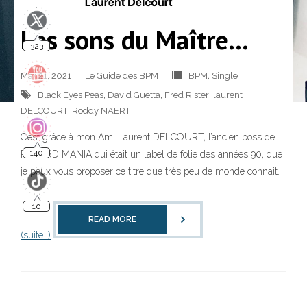
Les sons du Maître…
323
Mar 21, 2021
Le Guide des BPM
BPM
,
Single
Black Eyes Peas
,
David Guetta
,
Fred Rister
,
laurent
DELCOURT
,
Roddy NAERT
C’est grâce à mon Ami Laurent DELCOURT, l’ancien boss de
140
RECORD MANIA qui était un label de folie des années 90, que
je peux vous proposer ce titre que très peu de monde connait.
10
READ MORE
(suite…)