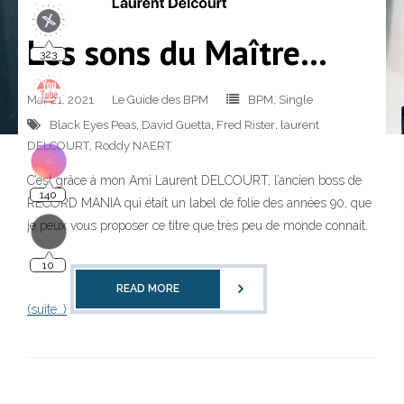
323
Les sons du Maître…
Mar 21, 2021
Le Guide des BPM
BPM
,
Single
Black Eyes Peas
,
David Guetta
,
Fred Rister
,
laurent
DELCOURT
,
Roddy NAERT
140
C’est grâce à mon Ami Laurent DELCOURT, l’ancien boss de
RECORD MANIA qui était un label de folie des années 90, que
je peux vous proposer ce titre que très peu de monde connait.
10
READ MORE
(suite…)