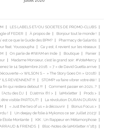
juillet 2026
PM
LES LABELS ET/OU SOCIETES DE PROMO-CLUBS
ngle of FEDER
À propos de
Bonjour tout le monde !
’ est ce que le Guide des BPM?
Pharmacy de Galantis
ur feat. Youssoupha
Ca y est, il revient sur les réseaux
AM
On parle de #IWAM en Inde
Boutique
Panier
eur
Madame Monsieur, c’est le grand soir: #VoteMercy
enez le 14 Septembre 2018: « 7 » de David Guetta arrive
Découverte => WILSON S – » The Story Goes On » (2018)
/ ILS REVIENNENT !!!
STOMP! va faire vibrer votre été !
a fin qui restera debout !!!
Comment passer en 2021…?
l’Actu des DJ
DJatmix (fr) >
laMixletter
Prods >
it être visible PARTOUT!
La révolution DURAN DURAN
DM
« Just the two of us » à découvrir
Bonus Focus >
rdu !
Un deejay de folie à Mykonos ce 1er Juillet 2023!
e Étoile Montante
KIK : Un Rappeur en Métamorphose
GARRAUD & FRIENDS
Bloc-Notes de laMiXletter n°183