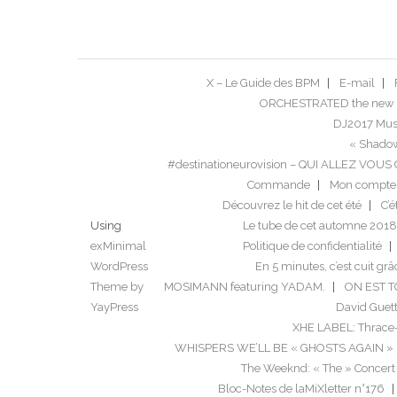
X – Le Guide des BPM
E-mail
ORCHESTRATED the new 
DJ2017 Musi
« Shadow
#destinationeurovision – QUI ALLEZ VO
Commande
Mon compte
Découvrez le hit de cet été
C’é
Using
Le tube de cet automne 2018
exMinimal
Politique de confidentialité
WordPress
En 5 minutes, c’est cuit grâ
Theme by
MOSIMANN featuring YADAM.
ON EST 
YayPress
David Guett
XHE LABEL: Thrace
WHISPERS WE’LL BE « GHOSTS AGAIN »
The Weeknd: « The » Concert
Bloc-Notes de laMiXletter n°176