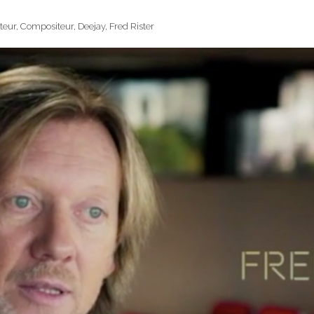
teur
,
Compositeur
,
Deejay
,
Fred Rister