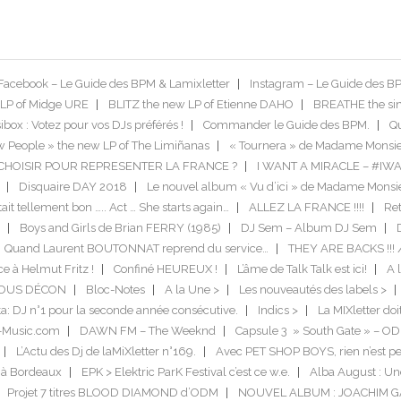
Facebook – Le Guide des BPM & Lamixletter
Instagram – Le Guide des B
LP of Midge URE
BLITZ the new LP of Etienne DAHO
BREATHE the si
box : Votez pour vos DJs préférés !
Commander le Guide des BPM.
Qu
 People » the new LP of The Limiñanas
« Tournera » de Madame Monsie
US CHOISIR POUR REPRESENTER LA FRANCE ?
I WANT A MIRACLE – #IW
Disquaire DAY 2018
Le nouvel album « Vu d’ici » de Madame Monsi
tait tellement bon ….. Act … She starts again…
ALLEZ LA FRANCE !!!!
Ret
Boys and Girls de Brian FERRY (1985)
DJ Sem – Album DJ Sem
Quand Laurent BOUTONNAT reprend du service…
THEY ARE BACKS !!! 
ce à Helmut Fritz !
Confiné HEUREUX !
L’âme de Talk Talk est ici!
A l
TOUS DÉCON
Bloc-Notes
A la Une >
Les nouveautés des labels >
a: DJ n°1 pour la seconde année consécutive.
Indics >
La MIXletter do
-Music.com
DAWN FM – The Weeknd
Capsule 3 » South Gate » – O
L’Actu des Dj de laMiXletter n°169.
Avec PET SHOP BOYS, rien n’est pe
 à Bordeaux
EPK > Elektric ParK Festival c’est ce w.e.
Alba August : Un
Projet 7 titres BLOOD DIAMOND d’ODM
NOUVEL ALBUM : JOACHIM 