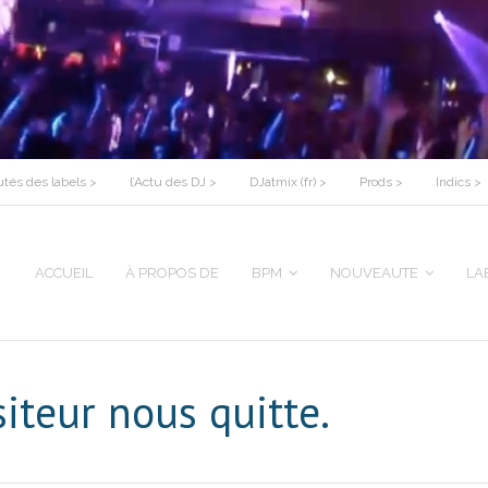
tés des labels >
l’Actu des DJ >
DJatmix (fr) >
Prods >
Indics >
ACCUEIL
À PROPOS DE
BPM
NOUVEAUTE
LA
teur nous quitte.