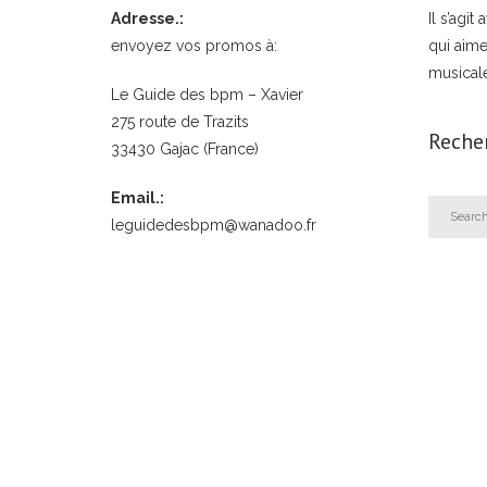
Adresse.:
Il s’agi
envoyez vos promos à:
qui aime
musical
Le Guide des bpm – Xavier
275 route de Trazits
Reche
33430 Gajac (France)
Email.:
leguidedesbpm@wanadoo.fr