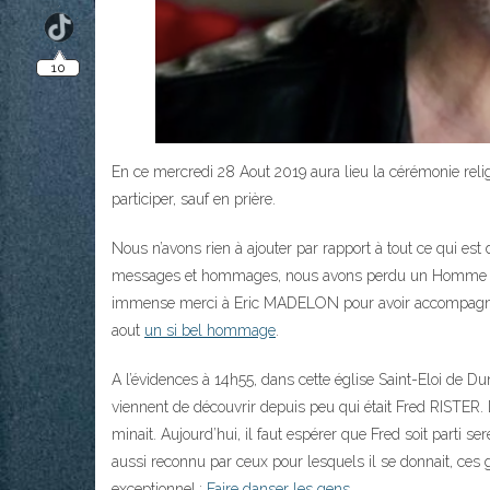
En ce mercredi 28 Aout 2019 aura lieu la cérémonie reli
participer, sauf en prière.
Nous n’avons rien à ajouter par rapport à tout ce qui est d
messages et hommages, nous avons perdu un Homme tel q
immense merci à Eric MADELON pour avoir accompagné Fred
aout
un si bel hommage
.
A l’évidences à 14h55, dans cette église Saint-Eloi de D
viennent de découvrir depuis peu qui était Fred RISTER. De
minait. Aujourd’hui, il faut espérer que Fred soit parti 
aussi reconnu par ceux pour lesquels il se donnait, ces gen
exceptionnel.:
Faire danser les gens
.