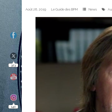
Août 28, 2019
Le Guide des BPM
News
Au
323
140
10