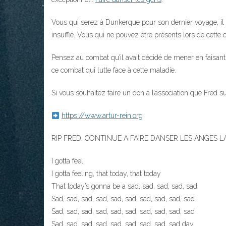
Vous qui serez à Dunkerque pour son dernier voyage, il au
insufflé. Vous qui ne pouvez être présents lors de cett
Pensez au combat qu’il avait décidé de mener en faisant 
ce combat qui lutte face à cette maladie.
Si vous souhaitez faire un don à l’association que Fred s
https://www.artur-rein.org
RIP FRED, CONTINUE A FAIRE DANSER LES ANGES L
I gotta feel
I gotta feeling, that today, that today
That today’s gonna be a sad, sad, sad, sad, sad
Sad, sad, sad, sad, sad, sad, sad, sad, sad, sad
Sad, sad, sad, sad, sad, sad, sad, sad, sad, sad
Sad, sad, sad, sad, sad, sad, sad, sad, sad day