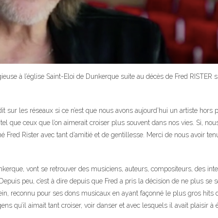
gieuse à l’église Saint-Eloi de Dunkerque suite au décès de Fred RISTER 
it sur les réseaux si ce n’est que nous avons aujourd’hui un artiste hors pai
ue ceux que l’on aimerait croiser plus souvent dans nos vies. Si, no
 Rister avec tant d’amitié et de gentillesse. Merci de nous avoir tenu i
unkerque, vont se retrouver des musiciens, auteurs, compositeurs, des int
puis peu, c’est à dire depuis que Fred a pris la décision de ne plus se soi
serein, reconnu pour ses dons musicaux en ayant façonné le plus gros hits
s qu’il aimait tant croiser, voir danser et avec lesquels il avait plaisir à