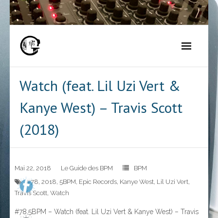
Skip
to
content
Watch (feat. Lil Uzi Vert &
Kanye West) – Travis Scott
(2018)
Mai 22, 2018
Le Guide des BPM
BPM
#78
,
2018
,
5BPM
,
Epic Records
,
Kanye West
,
Lil Uzi Vert
,
Travis Scott
,
Watch
#78,5BPM – Watch (feat. Lil Uzi Vert & Kanye West) – Travis