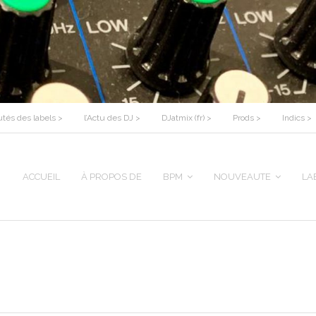
tés des labels >
l’Actu des DJ >
DJatmix (fr) >
Prods >
Indics >
ACCUEIL
À PROPOS DE
BPM
NOUVEAUTE
LA