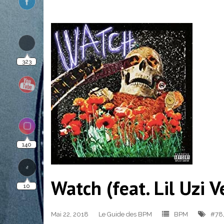
323
140
10
Watch (feat. Lil Uzi 
Mai 22, 2018
Le Guide des BPM
BPM
#78