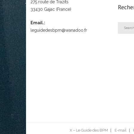
275 route de Trazits
Reche
33430 Gajac (France)
Email.:
leguidedesbpm@wanadoo.fr
X – Le Guide des BPM
E-mail