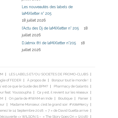
Les nouveautés des labels de
laMiXletter n° 205
18 juillet 2026
l’Actu des Dj de laMiXletter n° 205
18
juillet 2026
DJatmix (fr) de laMiXletter n°205
18
juillet 2026
PM
LES LABELS ET/OU SOCIETES DE PROMO-CLUBS
ngle of FEDER
À propos de
Bonjour tout le monde !
’ est ce que le Guide des BPM?
Pharmacy de Galantis
ur feat. Youssoupha
Ca y est, il revient sur les réseaux
AM
On parle de #IWAM en Inde
Boutique
Panier
eur
Madame Monsieur, c’est le grand soir: #VoteMercy
enez le 14 Septembre 2018: « 7 » de David Guetta arrive
Découverte => WILSON S – » The Story Goes On » (2018)