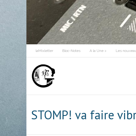
Skip
to
content
laMixletter
Bloc-Notes
A la Une >
Les nouveau
STOMP! va faire vibr