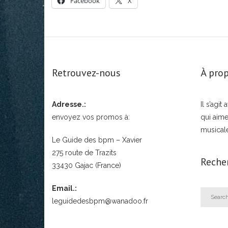
Facebook
X
Retrouvez-nous
À prop
Adresse.:
Il s’agi
envoyez vos promos à:
qui aime
musical
Le Guide des bpm – Xavier
275 route de Trazits
Reche
33430 Gajac (France)
Email.:
leguidedesbpm@wanadoo.fr