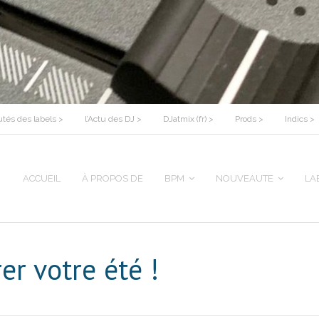
tés des labels >
l’Actu des DJ >
DJatmix (fr) >
Prods >
Indics >
ACCUEIL
À PROPOS DE
BPM
NOUVEAUTE
LA
er votre été !