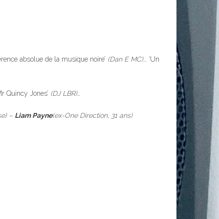
férence absolue de la musique noire’
(Dan E MC)
… ‘Un
 Mr Quincy Jones’
(DJ LBR)…
se) –
Liam Payne
(ex-One Direction, 31 ans)