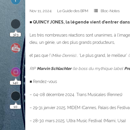
Nov 11, 2024
Le Guide des BPM
Bloc-Notes
323
■ QUINCY JONES, la légende vient d’entrer dan
Les très nombreuses réactions sont unanimes, à l’image 
dieu, un génie, un des plus grands producteurs,
et pas que !’
(Mike Dennis)
… ‘Le plus grand, le meilleur’
140
RIP
Marvin Schlachter
(le boss du mythique label
Pr
■ Rendez-vous
10
– 04-08 décembre 2024. Trans Musicales (Rennes)
– 29-31 janvier 2025. MIDEM (Cannes, Palais des Festiva
– 28-30 mars 2025. Ultra Music Festival (Miami, Usa)