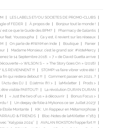
PM
LES LABELS ET/OU SOCIETES DE PROMO-CLUBS
ngle of FEDER
À propos de
Bonjour tout le monde !
’ est ce que le Guide des BPM?
Pharmacy de Galantis
ur feat. Youssoupha
Ca y est, il revient sur les réseaux
AM
On parle de #IWAM en Inde
Boutique
Panier
eur
Madame Monsieur, c’est le grand soir: #VoteMercy
enez le 14 Septembre 2018: « 7 » de David Guetta arrive
Découverte => WILSON S – » The Story Goes On » (2018)
/ ILS REVIENNENT !!!
STOMP! va faire vibrer votre été !
a fin qui restera debout !!!
Comment passer en 2021…?
l’Actu des DJ
DJatmix (fr) >
laMixletter
Prods >
it être visible PARTOUT!
La révolution DURAN DURAN
DM
« Just the two of us » à découvrir
Bonus Focus >
rdu !
Un deejay de folie à Mykonos ce 1er Juillet 2023!
e Étoile Montante
KIK : Un Rappeur en Métamorphose
GARRAUD & FRIENDS
Bloc-Notes de laMiXletter n°183
avec “Kalypsia 2024”
AVALAN ROKSTON frappe fort !!!