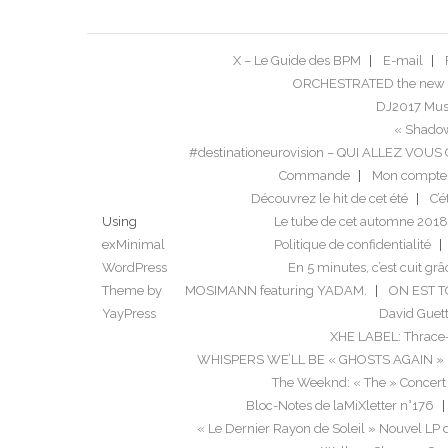
X – Le Guide des BPM
E-mail
ORCHESTRATED the new 
DJ2017 Musi
« Shadow
#destinationeurovision – QUI ALLEZ VO
Commande
Mon compte
Découvrez le hit de cet été
C’é
Using
Le tube de cet automne 2018
exMinimal
Politique de confidentialité
WordPress
En 5 minutes, c’est cuit grâ
Theme by
MOSIMANN featuring YADAM.
ON EST 
YayPress
David Guett
XHE LABEL: Thrace
WHISPERS WE’LL BE « GHOSTS AGAIN »
The Weeknd: « The » Concert
Bloc-Notes de laMiXletter n°176
« Le Dernier Rayon de Soleil » Nouvel LP