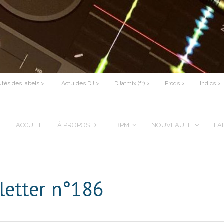
tés des labels >
l’Actu des DJ >
DJatmix (fr) >
Prods >
Indics >
ACCUEIL
À PROPOS DE
BPM
NOUVEAUTE
LA
letter n°186