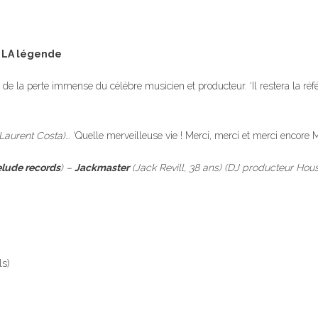
s LA légende
de la perte immense du célèbre musicien et producteur. ‘Il restera la ré
(Laurent Costa)
… ‘Quelle merveilleuse vie ! Merci, merci et merci encore
elude records
) –
Jackmaster
(Jack Revill, 38 ans) (DJ producteur Hou
ls)