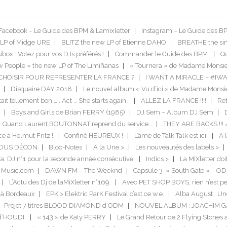
Facebook – Le Guide des BPM & Lamixletter
Instagram – Le Guide des B
LP of Midge URE
BLITZ the new LP of Etienne DAHO
BREATHE the si
box : Votez pour vos DJs préférés !
Commander le Guide des BPM.
Qu
 People » the new LP of The Limiñanas
« Tournera » de Madame Monsie
US CHOISIR POUR REPRESENTER LA FRANCE ?
I WANT A MIRACLE – #IW
Disquaire DAY 2018
Le nouvel album « Vu d’ici » de Madame Monsi
tait tellement bon ….. Act … She starts again…
ALLEZ LA FRANCE !!!!
Ret
Boys and Girls de Brian FERRY (1985)
DJ Sem – Album DJ Sem
Quand Laurent BOUTONNAT reprend du service…
THEY ARE BACKS !!! 
ce à Helmut Fritz !
Confiné HEUREUX !
L’âme de Talk Talk est ici!
A l
TOUS DÉCON
Bloc-Notes
A la Une >
Les nouveautés des labels >
a: DJ n°1 pour la seconde année consécutive.
Indics >
La MIXletter do
-Music.com
DAWN FM – The Weeknd
Capsule 3 » South Gate » – O
L’Actu des Dj de laMiXletter n°169.
Avec PET SHOP BOYS, rien n’est pe
 à Bordeaux
EPK > Elektric ParK Festival c’est ce w.e.
Alba August : Un
Projet 7 titres BLOOD DIAMOND d’ODM
NOUVEL ALBUM : JOACHIM 
 d’HOUDI.
« 143 » de Katy PERRY
Le Grand Retour de 2 Flying Stones 