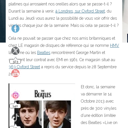
platines qui arrosaient nos oreilles alors que se passe-t-il ?
Durant la semaine à venir,
à Londres, sur Oxford Street
, du
Lundi au Jeudi vous aurez la possibilité de vous voir offrir des
vinyles chaque jour de la semaine. Mais où cela se passe-t-il ?
Cela ne pouvait se passer que chez nos amis britanniques et
323
chez LE magasin de disques de référence qui se nomme
HMV
là même où les
Beatles
rencontrèrent George Martin et
signèrent leur contrat avec EMI en 1961. Ce magasin situé au
363 Oxford Street
a repris du service depuis le 28 Septembre
2013.
140
Et donc, la semaine
va démarrer le 14
Octobre 2013 avec
près de 300 vinyles
10
d’une édition limitée
des Beatles «Live on