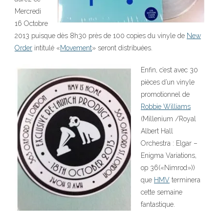
Mercredi
16 Octobre
2013 puisque dès 8h30 près de 100 copies du vinyle de
New
Order
intitulé «
Movement
» seront distribuées.
Enfin, c’est avec 30
pièces d’un vinyle
promotionnel de
Robbie Williams
(Millenium /Royal
Albert Hall
Orchestra : Elgar –
Enigma Variations,
op 36(«Nimrod»))
que
HMV
terminera
cette semaine
fantastique.