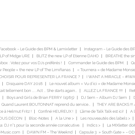
Facebook – Le Guide des BPM & Lamixletter
Instagram – Le Guide des B
LP of Midge URE
BLITZ the new LP of Etienne DAHO
BREATHE the si
box : Votez pour vos DJs préférés !
Commander le Guide des BPM.
Qu
 People » the new LP of The Limiñanas
« Tournera » de Madame Monsie
US CHOISIR POUR REPRESENTER LA FRANCE ?
I WANT A MIRACLE – #IW
Disquaire DAY 2018
Le nouvel album « Vu d’ici » de Madame Monsi
tait tellement bon ….. Act … She starts again…
ALLEZ LA FRANCE !!!!
Ret
Boys and Girls de Brian FERRY (1985)
DJ Sem – Album DJ Sem
Quand Laurent BOUTONNAT reprend du service…
THEY ARE BACKS !!! 
ce à Helmut Fritz !
Confiné HEUREUX !
L’âme de Talk Talk est ici!
A l
TOUS DÉCON
Bloc-Notes
A la Une >
Les nouveautés des labels >
a: DJ n°1 pour la seconde année consécutive.
Indics >
La MIXletter do
-Music.com
DAWN FM – The Weeknd
Capsule 3 » South Gate » – O