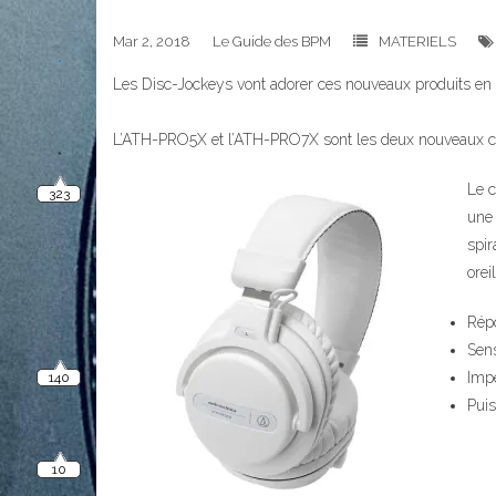
Mar 2, 2018
Le Guide des BPM
MATERIELS
Les Disc-Jockeys vont adorer ces nouveaux produits 
323
L’ATH-PRO5X et l’ATH-PRO7X sont les deux nouveaux cas
Le 
une 
spir
140
oreil
Répo
Sens
10
Imp
Pui