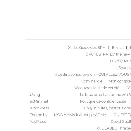
X – Le Guide des BPM
E-mail
ORCHESTRATED the new 
DJ2017 Musi
« Shadow
#destinationeurovision – QUI ALLEZ VO
Commande
Mon compte
Découvrez le hit de cet été
C’é
Using
Le tube de cet automne 2018
exMinimal
Politique de confidentialité
WordPress
En 5 minutes, c’est cuit grâ
Theme by
MOSIMANN featuring YADAM.
ON EST 
YayPress
David Guett
XHE LABEL: Thrace