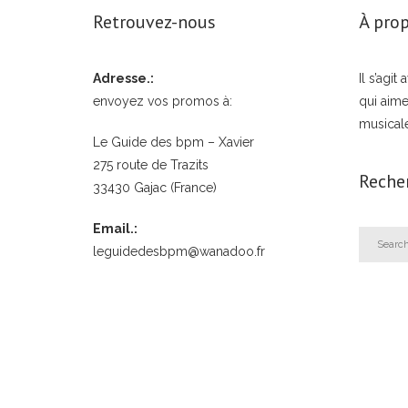
Retrouvez-nous
À prop
Adresse.:
Il s’agi
envoyez vos promos à:
qui aime
musical
Le Guide des bpm – Xavier
275 route de Trazits
Reche
33430 Gajac (France)
Email.:
leguidedesbpm@wanadoo.fr