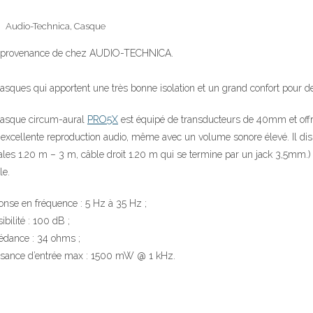
Audio-Technica
,
Casque
en provenance de chez AUDIO-TECHNICA.
ques qui apportent une très bonne isolation et un grand confort pour d
casque circum-aural
PRO5X
est équipé de transducteurs de 40mm et of
excellente reproduction audio, même avec un volume sonore élevé. Il dis
ales 1.20 m – 3 m, câble droit 1.20 m qui se termine par un jack 3,5mm.) 
le.
nse en fréquence : 5 Hz à 35 Hz ;
ibilité : 100 dB ;
édance : 34 ohms ;
ssance d’entrée max : 1500 mW @ 1 kHz.