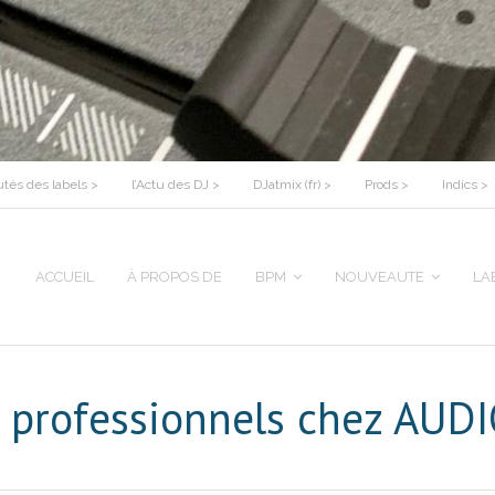
tés des labels >
l’Actu des DJ >
DJatmix (fr) >
Prods >
Indics >
ACCUEIL
À PROPOS DE
BPM
NOUVEAUTE
LA
 professionnels chez AUD