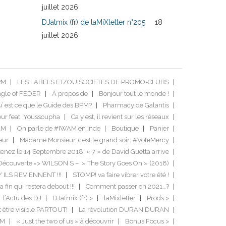
juillet 2026
DJatmix (fr) de laMiXletter n°205
18
juillet 2026
PM
LES LABELS ET/OU SOCIETES DE PROMO-CLUBS
ngle of FEDER
À propos de
Bonjour tout le monde !
’ est ce que le Guide des BPM?
Pharmacy de Galantis
ur feat. Youssoupha
Ca y est, il revient sur les réseaux
AM
On parle de #IWAM en Inde
Boutique
Panier
eur
Madame Monsieur, c’est le grand soir: #VoteMercy
enez le 14 Septembre 2018: « 7 » de David Guetta arrive
Découverte => WILSON S – » The Story Goes On » (2018)
/ ILS REVIENNENT !!!
STOMP! va faire vibrer votre été !
a fin qui restera debout !!!
Comment passer en 2021…?
l’Actu des DJ
DJatmix (fr) >
laMixletter
Prods >
it être visible PARTOUT!
La révolution DURAN DURAN
DM
« Just the two of us » à découvrir
Bonus Focus >