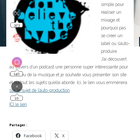
simple pour
réaliser un
323
mixage et
pourquoi pas
se créer un
label ou s’auto-
produire.
J’ai découvert
au travers d’un podcast une personne super intéressante pour
140
le milieu de la musique et je souhaite vous présenter son site
et surtout les sujets qu’elle aborde. Ici, le lien vous emmènera
sur le sujet de l’auto-production
.
10
ICI le lien
Partager :
Facebook
X