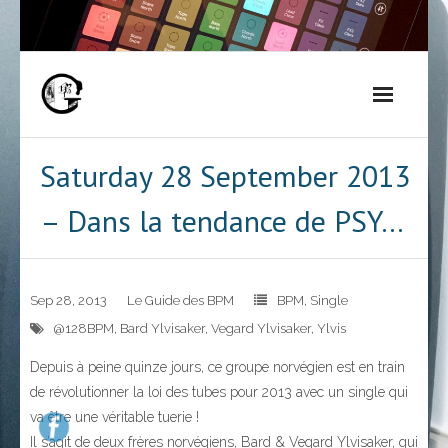
Skip
to
content
Saturday 28 September 2013
– Dans la tendance de PSY…
Sep 28, 2013
Le Guide des BPM
BPM
,
Single
@128BPM
,
Bard Ylvisaker
,
Vegard Ylvisaker
,
Ylvis
Depuis à peine quinze jours, ce groupe norvégien est en train
de révolutionner la loi des tubes pour 2013 avec un single qui
va être une véritable tuerie !
Il s’agit de deux frères norvégiens,
Bard & Vegard Ylvisaker, qui