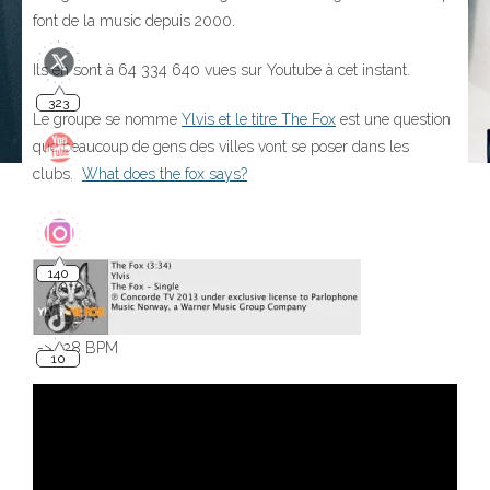
font de la music depuis 2000.
Ils en sont à
64 334 640
vues sur Youtube à cet instant.
323
Le groupe se nomme
Ylvis et le titre The Fox
est une question
que beaucoup de gens des villes vont se poser dans les
clubs.
What does the fox says?
140
10
-> 128 BPM