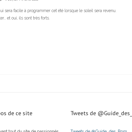
 sera facile à programmer cet été lorsque le soleil sera revenu.
… et oui, ils sont très forts.
os de ce site
Tweets de ‎@Guide_de
t avant tout du site de passionnés
Tweets de @Guide_des_Bpm