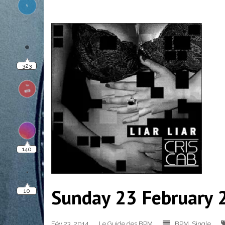
323
140
10
Sunday 23 February 2
Fév 23, 2014
Le Guide des BPM
BPM
,
Single