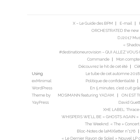
X – Le Guide des BPM
E-mail
ORCHESTRATED the new 
DJ2017 Musi
« Shadow
#destinationeurovision – QUI ALLEZ VO
Commande
Mon compte
Découvrez le hit de cet été
C’é
Using
Le tube de cet automne 2018
exMinimal
Politique de confidentialité
WordPress
En 5 minutes, c’est cuit grâ
Theme by
MOSIMANN featuring YADAM.
ON EST 
YayPress
David Guett
XHE LABEL: Thrace
WHISPERS WE’LL BE « GHOSTS AGAIN »
The Weeknd: « The » Concert
Bloc-Notes de laMiXletter n°176
« Le Dernier Rayon de Soleil » Nouvel LP