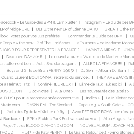
Facebook – Le Guide des BPM & Lamixletter
Instagram – Le Guide des B
LP of Midge URE
BLITZ the new LP of Etienne DAHO
BREATHE the si
box : Votez pour vos DJs préférés !
Commander le Guide des BPM.
Qu
 People » the new LP of The Limiñanas
« Tournera » de Madame Monsie
US CHOISIR POUR REPRESENTER LA FRANCE ?
I WANT A MIRACLE – #IW
Disquaire DAY 2018
Le nouvel album « Vu d’ici » de Madame Monsi
tait tellement bon ….. Act … She starts again…
ALLEZ LA FRANCE !!!!
Ret
Boys and Girls de Brian FERRY (1985)
DJ Sem – Album DJ Sem
Quand Laurent BOUTONNAT reprend du service…
THEY ARE BACKS !!! 
ce à Helmut Fritz !
Confiné HEUREUX !
L’âme de Talk Talk est ici!
A l
TOUS DÉCON
Bloc-Notes
A la Une >
Les nouveautés des labels >
a: DJ n°1 pour la seconde année consécutive.
Indics >
La MIXletter do
-Music.com
DAWN FM – The Weeknd
Capsule 3 » South Gate » – O
L’Actu des Dj de laMiXletter n°169.
Avec PET SHOP BOYS, rien n’est pe
 à Bordeaux
EPK > Elektric ParK Festival c’est ce w.e.
Alba August : Un
Projet 7 titres BLOOD DIAMOND d’ODM
NOUVEL ALBUM : JOACHIM 
 d’HOUDI.
« 143 » de Katy PERRY
Le Grand Retour de 2 Flying Stones 