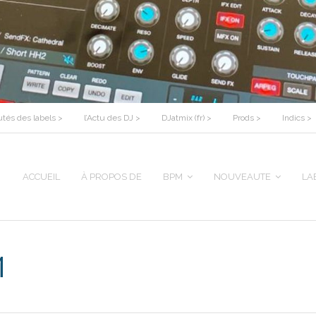
tés des labels >
l’Actu des DJ >
DJatmix (fr) >
Prods >
Indics >
ACCUEIL
À PROPOS DE
BPM
NOUVEAUTE
LA
M