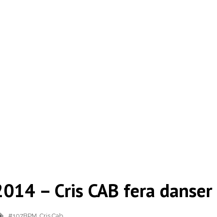
014 – Cris CAB fera danser 
#107BPM
,
Cris Cab