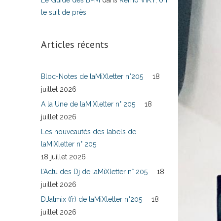
Le Guide des BPM
dans
Remo VIKY, on
le suit de près
Articles récents
Bloc-Notes de laMiXletter n°205
18
juillet 2026
A la Une de laMiXletter n° 205
18
juillet 2026
Les nouveautés des labels de
laMiXletter n° 205
18 juillet 2026
l’Actu des Dj de laMiXletter n° 205
18
juillet 2026
DJatmix (fr) de laMiXletter n°205
18
juillet 2026