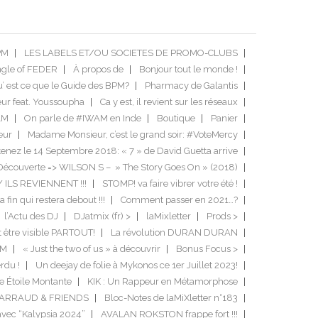
PM
LES LABELS ET/OU SOCIETES DE PROMO-CLUBS
ngle of FEDER
À propos de
Bonjour tout le monde !
’ est ce que le Guide des BPM?
Pharmacy de Galantis
ur feat. Youssoupha
Ca y est, il revient sur les réseaux
AM
On parle de #IWAM en Inde
Boutique
Panier
eur
Madame Monsieur, c’est le grand soir: #VoteMercy
enez le 14 Septembre 2018: « 7 » de David Guetta arrive
Découverte => WILSON S – » The Story Goes On » (2018)
/ ILS REVIENNENT !!!
STOMP! va faire vibrer votre été !
a fin qui restera debout !!!
Comment passer en 2021…?
l’Actu des DJ
DJatmix (fr) >
laMixletter
Prods >
it être visible PARTOUT!
La révolution DURAN DURAN
DM
« Just the two of us » à découvrir
Bonus Focus >
rdu !
Un deejay de folie à Mykonos ce 1er Juillet 2023!
e Étoile Montante
KIK : Un Rappeur en Métamorphose
GARRAUD & FRIENDS
Bloc-Notes de laMiXletter n°183
avec “Kalypsia 2024”
AVALAN ROKSTON frappe fort !!!