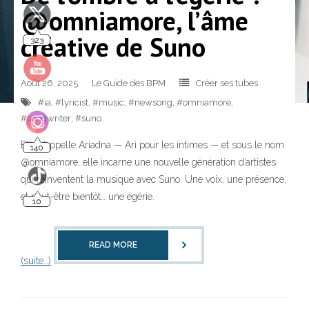
@omniamore, l’âme
323
créative de Suno
Août 26, 2025
Le Guide des BPM
Créer ses tubes
#ia
,
#lyricist
,
#music
,
#newsong
,
#omniamore
,
#songwriter
,
#suno
140
Elle s’appelle Ariadna — Ari pour les intimes — et sous le nom
@omniamore, elle incarne une nouvelle génération d’artistes
qui réinventent la musique avec Suno. Une voix, une présence,
10
et peut-être bientôt… une égérie.
READ MORE
(suite…)