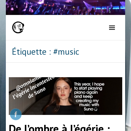
Skip
to
content
Étiquette :
#music
De l’ombre à l’égérie :