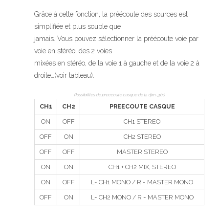
Grâce à cette fonction, la préécoute des sources est
simplifiée et plus souple que
jamais. Vous pouvez sélectionner la préécoute voie par
voie en stéréo, des 2 voies
mixées en stéréo, de la voie 1 à gauche et de la voie 2 à
droite…(voir tableau).
Possibilites de preecoute casque de la djm-300
CH1
CH2
PREECOUTE CASQUE
ON
OFF
CH1 STEREO
OFF
ON
CH2 STEREO
OFF
OFF
MASTER STEREO
ON
ON
CH1 + CH2 MIX, STEREO
ON
OFF
L= CH1 MONO / R = MASTER MONO
OFF
ON
L= CH2 MONO / R = MASTER MONO