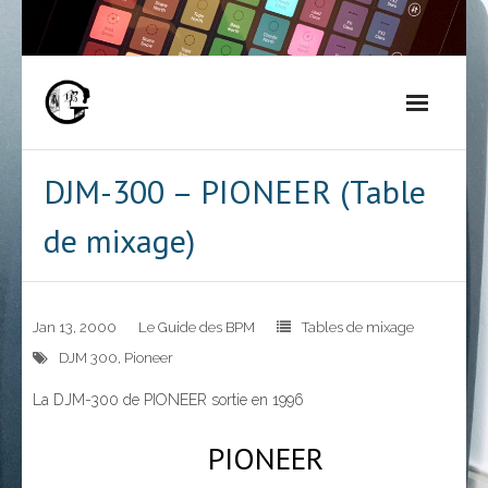
Skip
to
content
DJM-300 – PIONEER (Table
de mixage)
Jan 13, 2000
Le Guide des BPM
Tables de mixage
DJM 300
,
Pioneer
La DJM-300 de PIONEER sortie en 1996
PIONEER