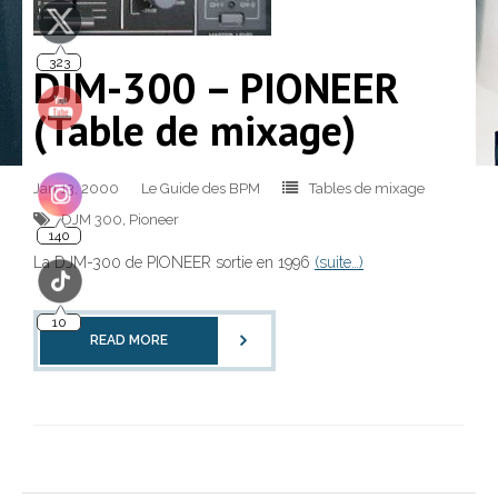
323
DJM-300 – PIONEER
(Table de mixage)
Jan 13, 2000
Le Guide des BPM
Tables de mixage
DJM 300
,
Pioneer
140
La DJM-300 de PIONEER sortie en 1996
(suite…)
10
READ MORE