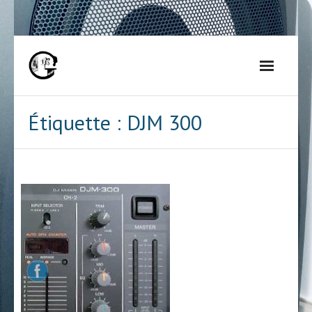
Skip
to
content
Étiquette :
DJM 300